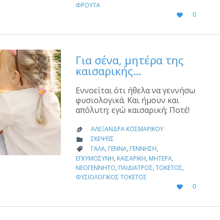
ΦΡΟΎΤΑ
LOVE
0

IT
Για σένα, μητέρα της
καισαρικής…
Εννοείται ότι ήθελα να γεννήσω
φυσιολογικά. Και ήμουν και
απόλυτη: εγώ καισαρική; Ποτέ!
ΑΛΕΞΆΝΔΡΑ ΚΟΣΜΑΡΊΚΟΥ

CATEGORY
ΣΚΈΨΕΙΣ

CATEGORY
ΓΆΛΑ
,
ΓΈΝΝΑ
,
ΓΈΝΝΗΣΗ
,

ΕΓΚΥΜΟΣΎΝΗ
,
ΚΑΙΣΑΡΙΚΉ
,
ΜΗΤΈΡΑ
,
ΝΕΟΓΈΝΝΗΤΟ
,
ΠΑΙΔΊΑΤΡΟΣ
,
ΤΟΚΕΤΌΣ
,
ΦΥΣΙΟΛΟΓΙΚΌΣ ΤΟΚΕΤΌΣ
LOVE
0

IT