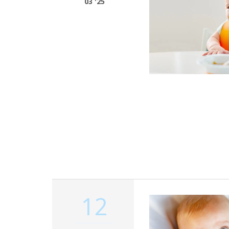
03 '25
12