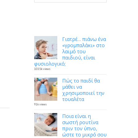
Δημοφιλή
Γιατρέ… πιάνω ένα
«γρομπαλάκι» στο
λαιμό του
παιδιού, είναι
φυσιολογικό;
103.5k views
Πώς το παιδί θα
μάθει να
χρησιμοποιεί την
τουαλέτα
91k views
Ποια είναι η
σωστή ρουτίνα
πριν τον ύπνο,
ώστε το μικρό σου