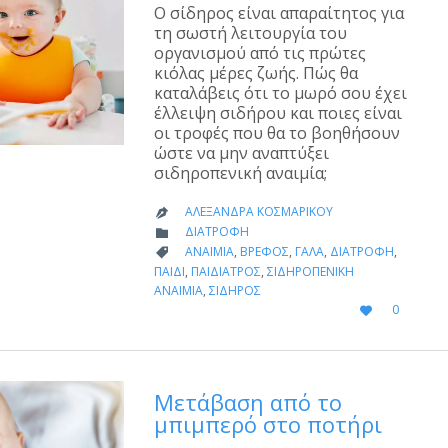
Ο σίδηρος είναι απαραίτητος για
τη σωστή λειτουργία του
οργανισμού από τις πρώτες
κιόλας μέρες ζωής. Πώς θα
καταλάβεις ότι το μωρό σου έχει
έλλειψη σιδήρου και ποιες είναι
οι τροφές που θα το βοηθήσουν
ώστε να μην αναπτύξει
σιδηροπενική αναιμία;
ΑΛΕΞΆΝΔΡΑ ΚΟΣΜΑΡΊΚΟΥ

CATEGORY
ΔΙΑΤΡΟΦΉ

CATEGORY
ΑΝΑΙΜΊΑ
,
ΒΡΈΦΟΣ
,
ΓΆΛΑ
,
ΔΙΑΤΡΟΦΉ
,

ΠΑΙΔΊ
,
ΠΑΙΔΊΑΤΡΟΣ
,
ΣΙΔΗΡΟΠΕΝΙΚΉ
ΑΝΑΙΜΊΑ
,
ΣΊΔΗΡΟΣ
LOVE
0

IT
Μετάβαση από το
μπιμπερό στο ποτήρι