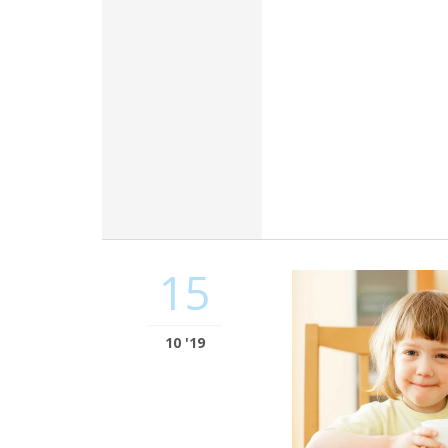
15
10 '19