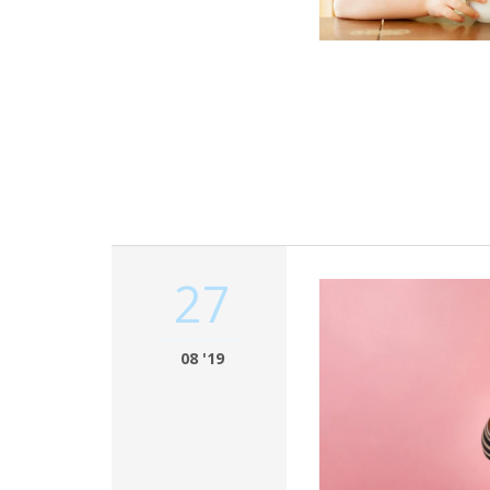
27
08 '19