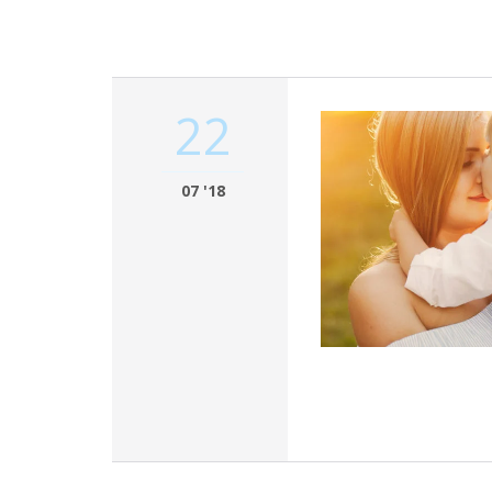
22
07 '18