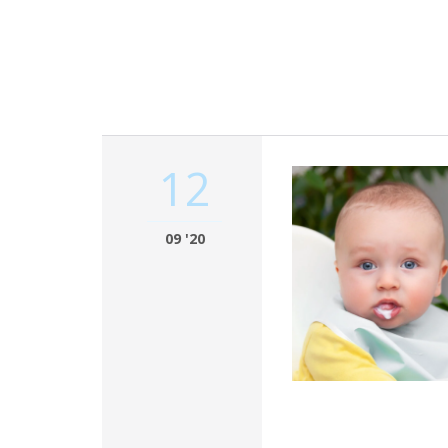
12
09 '20