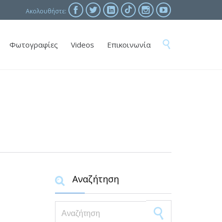





Ακολουθήστε:
Skip

Φωτογραφίες
Videos
Επικοινωνία
to
content
Αναζήτηση

Search for: