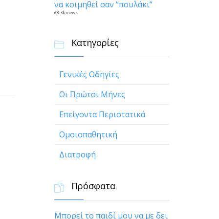
να κοιμηθεί σαν “πουλάκι”
68.3k views
Κατηγορίες

Γενικές Οδηγίες
Οι Πρώτοι Μήνες
Επείγοντα Περιστατικά
Ομοιοπαθητική
Διατροφή
Πρόσφατα

Μπορεί το παιδί μου να με δει