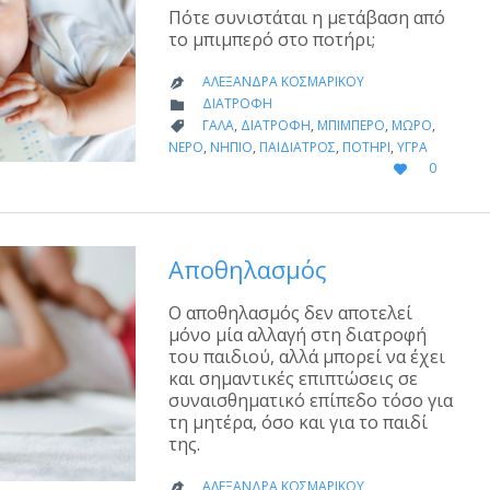
Πότε συνιστάται η μετάβαση από
το μπιμπερό στο ποτήρι;
ΑΛΕΞΆΝΔΡΑ ΚΟΣΜΑΡΊΚΟΥ

CATEGORY
ΔΙΑΤΡΟΦΉ

CATEGORY
ΓΆΛΑ
,
ΔΙΑΤΡΟΦΉ
,
ΜΠΙΜΠΕΡΌ
,
ΜΩΡΌ
,

ΝΕΡΌ
,
ΝΉΠΙΟ
,
ΠΑΙΔΊΑΤΡΟΣ
,
ΠΟΤΉΡΙ
,
ΥΓΡΆ
LOVE
0

IT
Αποθηλασμός
Ο αποθηλασμός δεν αποτελεί
μόνο μία αλλαγή στη διατροφή
του παιδιού, αλλά μπορεί να έχει
και σημαντικές επιπτώσεις σε
συναισθηματικό επίπεδο τόσο για
τη μητέρα, όσο και για το παιδί
της.
ΑΛΕΞΆΝΔΡΑ ΚΟΣΜΑΡΊΚΟΥ
