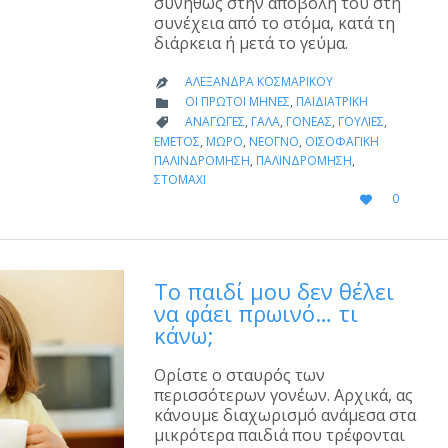
συνήθως στην αποβολή του στη
συνέχεια από το στόμα, κατά τη
διάρκεια ή μετά το γεύμα.
ΑΛΕΞΆΝΔΡΑ ΚΟΣΜΑΡΊΚΟΥ

CATEGORY
ΟΙ ΠΡΏΤΟΙ ΜΉΝΕΣ
,
ΠΑΙΔΙΑΤΡΙΚΉ

CATEGORY
ΑΝΑΓΩΓΈΣ
,
ΓΆΛΑ
,
ΓΟΝΈΑΣ
,
ΓΟΥΛΙΈΣ
,

ΕΜΕΤΌΣ
,
ΜΩΡΌ
,
ΝΕΟΓΝΌ
,
ΟΙΣΟΦΑΓΙΚΉ
ΠΑΛΙΝΔΡΌΜΗΣΗ
,
ΠΑΛΙΝΔΡΌΜΗΣΗ
,
ΣΤΟΜΆΧΙ
LOVE
0

IT
Το παιδί μου δεν θέλει
να φάει πρωινό… τι
κάνω;
Ορίστε ο σταυρός των
περισσότερων γονέων. Αρχικά, ας
κάνουμε διαχωρισμό ανάμεσα στα
μικρότερα παιδιά που τρέφονται