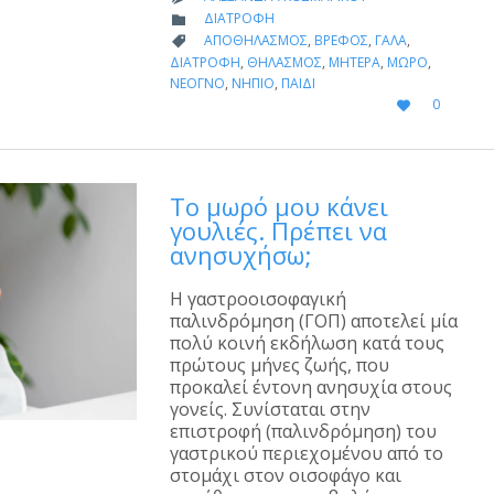
CATEGORY
ΔΙΑΤΡΟΦΉ

CATEGORY
ΑΠΟΘΗΛΑΣΜΌΣ
,
ΒΡΈΦΟΣ
,
ΓΆΛΑ
,

ΔΙΑΤΡΟΦΉ
,
ΘΗΛΑΣΜΌΣ
,
ΜΗΤΈΡΑ
,
ΜΩΡΌ
,
ΝΕΟΓΝΌ
,
ΝΉΠΙΟ
,
ΠΑΙΔΊ
LOVE
0

IT
Το μωρό μου κάνει
γουλιές. Πρέπει να
ανησυχήσω;
Η γαστροοισοφαγική
παλινδρόμηση (ΓΟΠ) αποτελεί μία
πολύ κοινή εκδήλωση κατά τους
πρώτους μήνες ζωής, που
προκαλεί έντονη ανησυχία στους
γονείς. Συνίσταται στην
επιστροφή (παλινδρόμηση) του
γαστρικού περιεχομένου από το
στομάχι στον οισοφάγο και