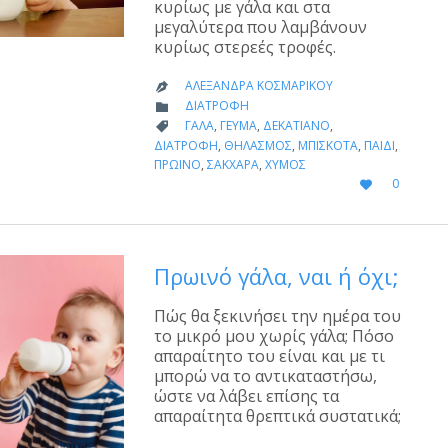
κυρίως με γάλα και στα
μεγαλύτερα που λαμβάνουν
κυρίως στερεές τροφές.
ΑΛΕΞΆΝΔΡΑ ΚΟΣΜΑΡΊΚΟΥ

CATEGORY
ΔΙΑΤΡΟΦΉ

CATEGORY
ΓΆΛΑ
,
ΓΕΎΜΑ
,
ΔΕΚΑΤΙΑΝΌ
,

ΔΙΑΤΡΟΦΉ
,
ΘΗΛΑΣΜΌΣ
,
ΜΠΙΣΚΌΤΑ
,
ΠΑΙΔΊ
,
ΠΡΩΙΝΌ
,
ΣΆΚΧΑΡΑ
,
ΧΥΜΌΣ
LOVE
0

IT
Πρωινό γάλα, ναι ή όχι;
Πώς θα ξεκινήσει την ημέρα του
το μικρό μου χωρίς γάλα; Πόσο
απαραίτητο του είναι και με τι
μπορώ να το αντικαταστήσω,
ώστε να λάβει επίσης τα
απαραίτητα θρεπτικά συστατικά;