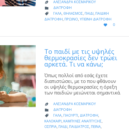
ΑΛΕΞΆΝΔΡΑ ΚΟΣΜΑΡΊΚΟΥ

CATEGORY
ΔΙΑΤΡΟΦΉ

CATEGORY
ΓΆΛΑ
,
ΘΗΛΑΣΜΌΣ
,
ΠΑΙΔΊ
,
ΠΑΙΔΙΚΉ

ΔΙΑΤΡΟΦΉ
,
ΠΡΩΙΝΌ
,
ΥΓΙΕΙΝΉ ΔΙΑΤΡΟΦΉ
LOVE
0

IT
Το παιδί με τις υψηλές
θερμοκρασίες δεν τρώει
αρκετά. Τι να κάνω;
Όπως πολλοί από εσάς έχετε
διαπιστώσει, με το που φθάνουν
οι υψηλές θερμοκρασίες η όρεξη
των παιδιών μειώνεται σημαντικά.
ΑΛΕΞΆΝΔΡΑ ΚΟΣΜΑΡΊΚΟΥ

CATEGORY
ΔΙΑΤΡΟΦΉ

CATEGORY
ΓΆΛΑ
,
ΓΙΑΟΎΡΤΙ
,
ΔΙΑΤΡΟΦΉ
,

ΚΑΛΟΚΑΊΡΙ
,
ΚΑΜΠΎΛΕΣ ΑΝΆΠΤΥΞΗΣ
,
ΌΣΠΡΙΑ
,
ΠΑΙΔΊ
,
ΠΑΙΔΊΑΤΡΟΣ
,
ΠΕΊΝΑ
,