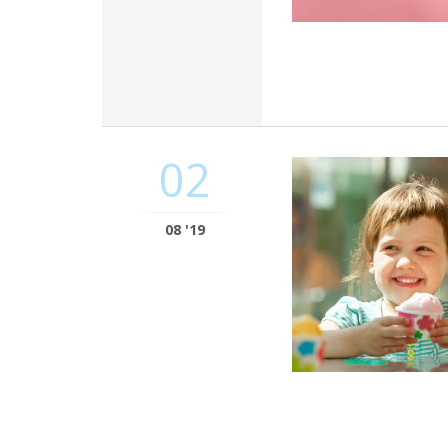
02
08 '19