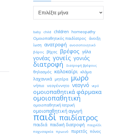

Αρχείο
children
homeopathy
child
baby
Ομοιοπαθητικός παιδίατρος
άνοιξη
ανατροφή
ίωση
ανοσοποιητικό
βρέφος
γάλα
βήχας
βάρος
γονείς
γονέας
γονιός
διατροφή
διατροφή βρέφους
καλοκαίρι
θηλασμός
κλάμα
μωρό
λαχανικά
μητέρα
νεογνό
νήπιο
νεογέννητο
νερό
ομοιοπαθητικά φάρμακα
ομοιοπαθητική
ομοιοπαθητική Ιατρική
ομοιοπαθητική αγωγή
παιδί
παιδίατρος
παιδιά
παιδική διατροφή
παιχνίδι
πυρετός
πόνος
παχυσαρκία
πρωινό