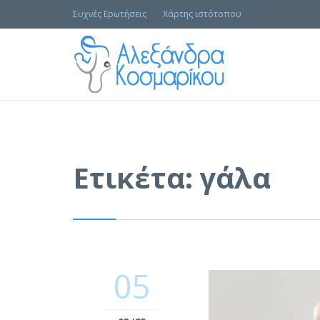
Συχνές Ερωτήσεις
Χάρτης ιστότοπου
Ετικέτα:
γάλα
05