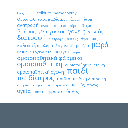
children
homeopathy
child
baby
Ομοιοπαθητικός παιδίατρος
άνοιξη
ίωση
ανατροφή
βήχας
ανοσοποιητικό
βάρος
γονείς
βρέφος
γονέας
γονιός
γάλα
διατροφή
θηλασμός
διατροφή βρέφους
μωρό
καλοκαίρι
λαχανικά
κλάμα
μητέρα
νεογνό
νήπιο
νεογέννητο
νερό
ομοιοπαθητικά φάρμακα
ομοιοπαθητική
ομοιοπαθητική Ιατρική
παιδί
ομοιοπαθητική αγωγή
παιδίατρος
παιδιά
παιδική διατροφή
πυρετός
πόνος
παιχνίδι
παχυσαρκία
πρωινό
υγεία
φρούτα
ύπνος
φαγητό