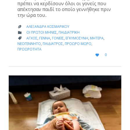
πρέπει να κερδίσουν όλοι οι γονείς που
απέκτησαν παιδί το οποίο γεννήθηκε πριν
την ώρα του..
ΑΛΕΞΆΝΔΡΑ ΚΟΣΜΑΡΊΚΟΥ

CATEGORY
ΟΙ ΠΡΏΤΟΙ ΜΉΝΕΣ
,
ΠΑΙΔΙΑΤΡΙΚΉ

CATEGORY
ΆΓΧΟΣ
,
ΓΈΝΝΑ
,
ΓΟΝΕΊΣ
,
ΕΓΚΥΜΟΣΎΝΗ
,
ΜΗΤΈΡΑ
,

ΝΕΟΓΈΝΝΗΤΟ
,
ΠΑΙΔΊΑΤΡΟΣ
,
ΠΡΌΩΡΟ ΜΩΡΌ
,
ΠΡΟΩΡΌΤΗΤΑ
LOVE
0

IT