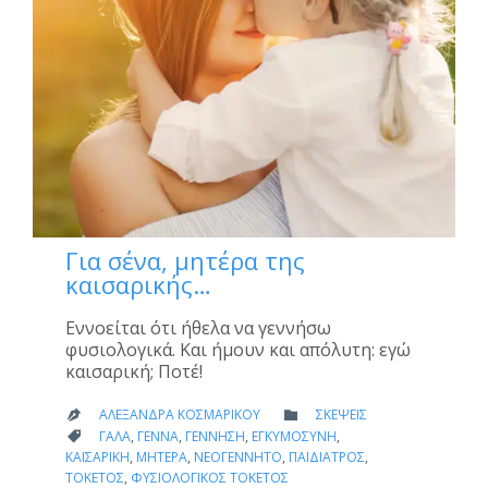
Για σένα, μητέρα της
καισαρικής…
Εννοείται ότι ήθελα να γεννήσω
φυσιολογικά. Και ήμουν και απόλυτη: εγώ
καισαρική; Ποτέ!
CATEGORY
ΑΛΕΞΆΝΔΡΑ ΚΟΣΜΑΡΊΚΟΥ
ΣΚΈΨΕΙΣ


CATEGORY
ΓΆΛΑ
,
ΓΈΝΝΑ
,
ΓΈΝΝΗΣΗ
,
ΕΓΚΥΜΟΣΎΝΗ
,

ΚΑΙΣΑΡΙΚΉ
,
ΜΗΤΈΡΑ
,
ΝΕΟΓΈΝΝΗΤΟ
,
ΠΑΙΔΊΑΤΡΟΣ
,
ΤΟΚΕΤΌΣ
,
ΦΥΣΙΟΛΟΓΙΚΌΣ ΤΟΚΕΤΌΣ