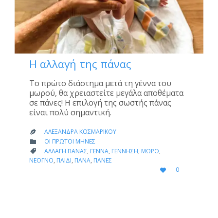
Η αλλαγή της πάνας
Το πρώτο διάστημα μετά τη γέννα του
μωρού, θα χρειαστείτε μεγάλα αποθέματα
σε πάνες! Η επιλογή της σωστής πάνας
είναι πολύ σημαντική.
ΑΛΕΞΆΝΔΡΑ ΚΟΣΜΑΡΊΚΟΥ

CATEGORY
ΟΙ ΠΡΏΤΟΙ ΜΉΝΕΣ

CATEGORY
ΑΛΛΑΓΉ ΠΆΝΑΣ
,
ΓΈΝΝΑ
,
ΓΈΝΝΗΣΗ
,
ΜΩΡΌ
,

ΝΕΟΓΝΌ
,
ΠΑΙΔΊ
,
ΠΆΝΑ
,
ΠΆΝΕΣ
LOVE
0

IT