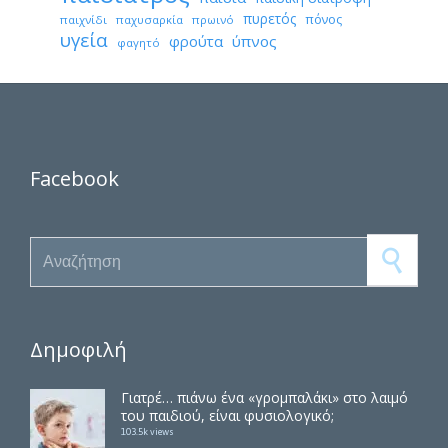
πυρετός
πόνος
παιχνίδι
παχυσαρκία
πρωινό
υγεία
φρούτα
ύπνος
φαγητό
Facebook
Search for:
Δημοφιλή
Γιατρέ… πιάνω ένα «γρομπαλάκι» στο λαιμό
του παιδιού, είναι φυσιολογικό;
103.5k views