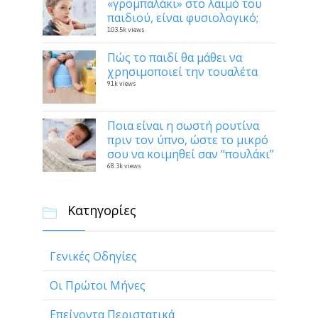
«γρομπαλάκι» στο λαιμό του
παιδιού, είναι φυσιολογικό;
103.5k views
Πώς το παιδί θα μάθει να
χρησιμοποιεί την τουαλέτα
91k views
Ποια είναι η σωστή ρουτίνα
πριν τον ύπνο, ώστε το μικρό
σου να κοιμηθεί σαν “πουλάκι”
68.3k views
Κατηγορίες

Γενικές Οδηγίες
Οι Πρώτοι Μήνες
Επείγοντα Περιστατικά