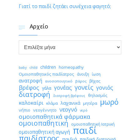
Γιατί το παιδί ζητάει συνέχεια φαγητό;
Αρχείο


Αρχείο
children
homeopathy
child
baby
Ομοιοπαθητικός παιδίατρος
άνοιξη
ίωση
ανατροφή
βήχας
ανοσοποιητικό
βάρος
γονείς
βρέφος
γονέας
γονιός
γάλα
διατροφή
θηλασμός
διατροφή βρέφους
μωρό
καλοκαίρι
λαχανικά
κλάμα
μητέρα
νεογνό
νήπιο
νεογέννητο
νερό
ομοιοπαθητικά φάρμακα
ομοιοπαθητική
ομοιοπαθητική Ιατρική
παιδί
ομοιοπαθητική αγωγή
παιδίατρος
παιδιά
παιδική διατροφή