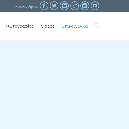





Ακολουθήστε:
Skip

Φωτογραφίες
Videos
Επικοινωνία
to
content