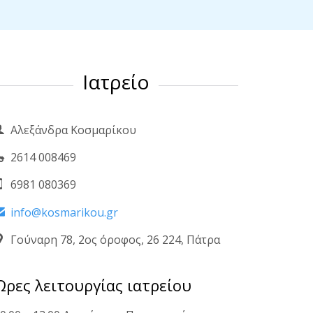
Ιατρείο
Αλεξάνδρα Κοσμαρίκου

2614 008469

6981 080369

info@kosmarikou.gr

Γούναρη 78, 2ος όροφος, 26 224, Πάτρα

Ώρες λειτουργίας ιατρείου