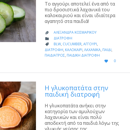
Το αγγούρι αποτελεί ένα από τα
πιο δροσιστικά λαχανικά του
καλοκαιριού και είναι ιδιαίτερα
αγαπητό στα παιδιά!
ΑΛΕΞΆΝΔΡΑ ΚΟΣΜΑΡΊΚΟΥ

CATEGORY
ΔΙΑΤΡΟΦΉ

CATEGORY
BLW
,
CUCUMBER
,
ΑΓΓΟΎΡΙ
,

ΔΙΑΤΡΟΦΉ
,
ΚΑΛΟΚΑΊΡΙ
,
ΛΑΧΑΝΙΚΆ
,
ΠΑΙΔΊ
,
ΠΑΙΔΊΑΤΡΟΣ
,
ΠΑΙΔΙΚΉ ΔΙΑΤΡΟΦΉ
LOVE
0

IT
Η γλυκοπατάτα στην
παιδική διατροφή
Η γλυκοπατάτα ανήκει στην
κατηγορία των αμυλούχων
λαχανικών και είναι πολύ
αποδεκτή από τα παιδιά λόγω της
γλυκιάς γεύσης της.