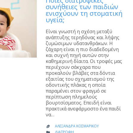
Ποιες διατροφικές
συνήθειες των παιδιών
ενισχύουν τη στοματική
υγεία;
Είναι γνωστή η σχέση μεταξύ
ανάπτυξης τερηδόνας και λήψης
ζυμώσιμων υδατανθράκων. Η
ζάχαρη είναι η πιο διαδεδομένη
και συχνή πηγή αυτών στην
καθημερινή δίαιτα. Οι τροφές μας
περιέχουν σάκχαρα που
προκαλούν βλάβες στα δόντια
εξαιτίας του σχηματισμού της
οδοντικής πλάκας η οποία
παραμένει στον φραγμό σε
περίπτωση πλημελούς
βουρτσίσματος. Επειδή είναι
πρακτικά ανεφάρμοστο ένα παιδί
να…
ΑΛΕΞΆΝΔΡΑ ΚΟΣΜΑΡΊΚΟΥ

CATEGORY
ΔΙΑΤΡΟΦΉ
