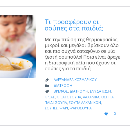
Τι προσφέρουν οι
σούπες στα παιδιά;
Με την πτώση της θερμοκρασίας,
μικροί και μεγάλοι βρίσκουν όλο
και πιο συχνά καταφύγιο σε μία
ζεστή σουπούλα! Ποια είναι άραγε
η διατροφική αξία που έχουν οι
σούπες για τα παιδιά;
ΑΛΕΞΆΝΔΡΑ ΚΟΣΜΑΡΊΚΟΥ

CATEGORY
ΔΙΑΤΡΟΦΉ

CATEGORY
ΒΡΈΦΟΣ
,
ΔΙΑΤΡΟΦΉ
,
ΕΝΥΔΆΤΩΣΗ
,

ΚΡΈΑΣ
,
ΚΡΕΑΤΌΣΟΥΠΑ
,
ΛΑΧΑΝΙΚΆ
,
ΌΣΠΡΙΑ
,
ΠΑΙΔΊ
,
ΣΟΎΠΑ
,
ΣΟΎΠΑ ΛΑΧΑΝΙΚΏΝ
,
ΣΟΎΠΕΣ
,
ΨΆΡΙ
,
ΨΑΡΌΣΟΥΠΑ
LOVE
0

IT