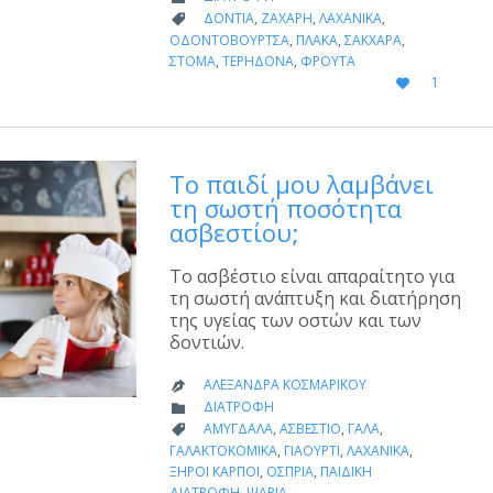
CATEGORY
ΔΌΝΤΙΑ
,
ΖΆΧΑΡΗ
,
ΛΑΧΑΝΙΚΆ
,

ΟΔΟΝΤΌΒΟΥΡΤΣΑ
,
ΠΛΆΚΑ
,
ΣΆΚΧΑΡΑ
,
ΣΤΌΜΑ
,
ΤΕΡΗΔΌΝΑ
,
ΦΡΟΎΤΑ
LOVE
1

IT
Το παιδί μου λαμβάνει
τη σωστή ποσότητα
ασβεστίου;
Το ασβέστιο είναι απαραίτητο για
τη σωστή ανάπτυξη και διατήρηση
της υγείας των οστών και των
δοντιών.
ΑΛΕΞΆΝΔΡΑ ΚΟΣΜΑΡΊΚΟΥ

CATEGORY
ΔΙΑΤΡΟΦΉ

CATEGORY
ΑΜΎΓΔΑΛΑ
,
ΑΣΒΈΣΤΙΟ
,
ΓΆΛΑ
,

ΓΑΛΑΚΤΟΚΟΜΙΚΆ
,
ΓΙΑΟΎΡΤΙ
,
ΛΑΧΑΝΙΚΆ
,
ΞΗΡΟΊ ΚΑΡΠΟΊ
,
ΌΣΠΡΙΑ
,
ΠΑΙΔΙΚΉ
ΔΙΑΤΡΟΦΉ
,
ΨΆΡΙΑ