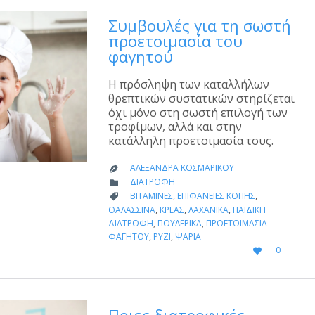
Συμβουλές για τη σωστή
προετοιμασία του
φαγητού
Η πρόσληψη των καταλλήλων
θρεπτικών συστατικών στηρίζεται
όχι μόνο στη σωστή επιλογή των
τροφίμων, αλλά και στην
κατάλληλη προετοιμασία τους.
ΑΛΕΞΆΝΔΡΑ ΚΟΣΜΑΡΊΚΟΥ

CATEGORY
ΔΙΑΤΡΟΦΉ

CATEGORY
ΒΙΤΑΜΊΝΕΣ
,
ΕΠΙΦΆΝΕΙΕΣ ΚΟΠΉΣ
,

ΘΑΛΑΣΣΙΝΆ
,
ΚΡΈΑΣ
,
ΛΑΧΑΝΙΚΆ
,
ΠΑΙΔΙΚΉ
ΔΙΑΤΡΟΦΉ
,
ΠΟΥΛΕΡΙΚΆ
,
ΠΡΟΕΤΟΙΜΑΣΊΑ
ΦΑΓΗΤΟΎ
,
ΡΎΖΙ
,
ΨΆΡΙΑ
LOVE
0

IT