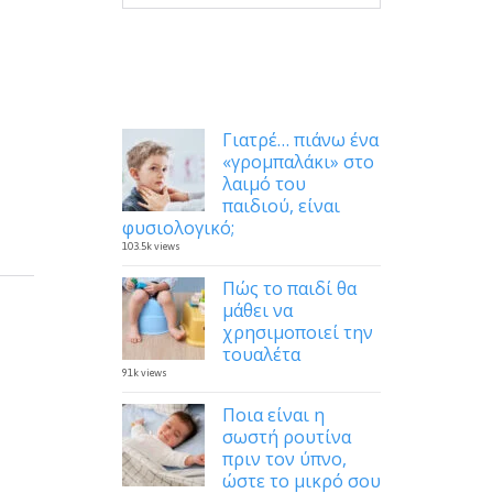
Δημοφιλή
Γιατρέ… πιάνω ένα
«γρομπαλάκι» στο
λαιμό του
παιδιού, είναι
φυσιολογικό;
103.5k views
Πώς το παιδί θα
μάθει να
χρησιμοποιεί την
τουαλέτα
91k views
Ποια είναι η
σωστή ρουτίνα
πριν τον ύπνο,
ώστε το μικρό σου