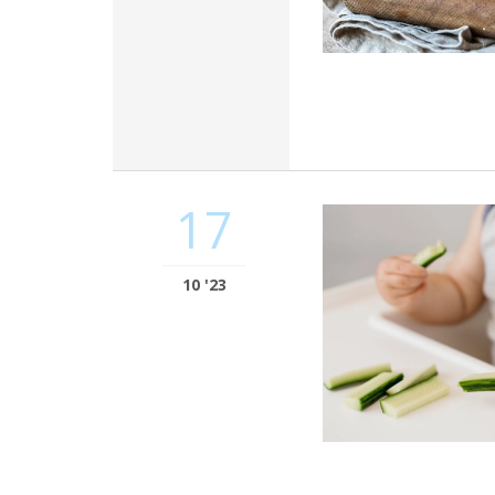
17
10 '23