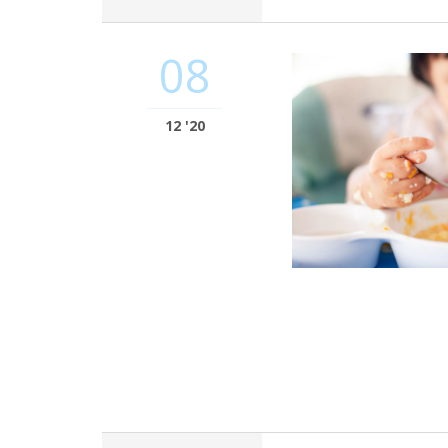
08
12 '20