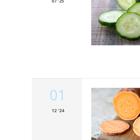
07 '25
01
12 '24