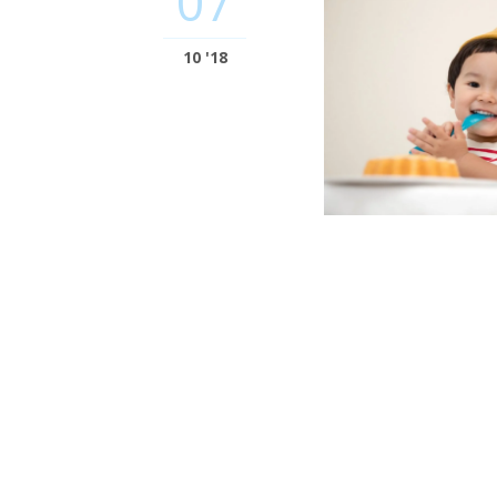
07
10 '18