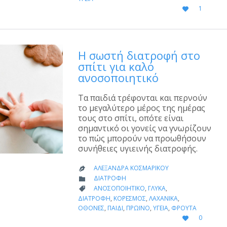
LOVE
1

IT
Η σωστή διατροφή στο
σπίτι για καλό
ανοσοποιητικό
Τα παιδιά τρέφονται και περνούν
το μεγαλύτερο μέρος της ημέρας
τους στο σπίτι, οπότε είναι
σημαντικό οι γονείς να γνωρίζουν
το πώς μπορούν να προωθήσουν
συνήθειες υγιεινής διατροφής.
ΑΛΕΞΆΝΔΡΑ ΚΟΣΜΑΡΊΚΟΥ

CATEGORY
ΔΙΑΤΡΟΦΉ

CATEGORY
ΑΝΟΣΟΠΟΙΗΤΙΚΌ
,
ΓΛΥΚΆ
,

ΔΙΑΤΡΟΦΉ
,
ΚΟΡΕΣΜΌΣ
,
ΛΑΧΑΝΙΚΆ
,
ΟΘΌΝΕΣ
,
ΠΑΙΔΊ
,
ΠΡΩΙΝΌ
,
ΥΓΕΊΑ
,
ΦΡΟΎΤΑ
LOVE
0

IT