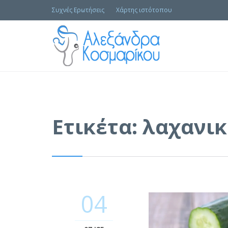
Συχνές Ερωτήσεις
Χάρτης ιστότοπου
Ετικέτα:
λαχανικ
04