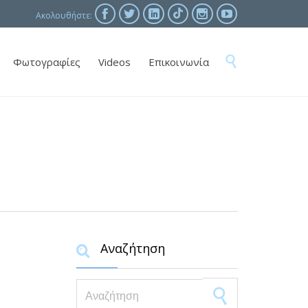





Ακολουθήστε:
Skip

Φωτογραφίες
Videos
Επικοινωνία
to
content
Αναζήτηση

Search for: