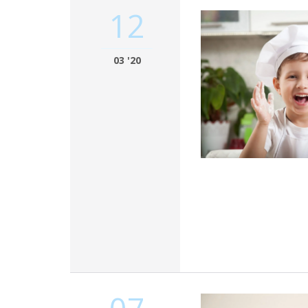
12
03 '20