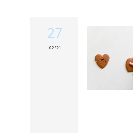
27
02 '21