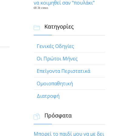
να κοιμηθεί σαν “πουλάκι”
68.3k views
Κατηγορίες

Γενικές Οδηγίες
Οι Πρώτοι Μήνες
Επείγοντα Περιστατικά
Ομοιοπαθητική
Διατροφή
Πρόσφατα

Μπορεί το παιδί μου να με δει