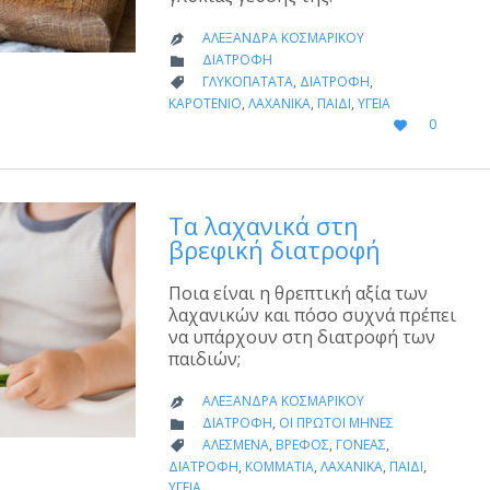
ΑΛΕΞΆΝΔΡΑ ΚΟΣΜΑΡΊΚΟΥ

CATEGORY
ΔΙΑΤΡΟΦΉ

CATEGORY
ΓΛΥΚΟΠΑΤΆΤΑ
,
ΔΙΑΤΡΟΦΉ
,

ΚΑΡΟΤΈΝΙΟ
,
ΛΑΧΑΝΙΚΆ
,
ΠΑΙΔΊ
,
ΥΓΕΊΑ
LOVE
0

IT
Τα λαχανικά στη
βρεφική διατροφή
Ποια είναι η θρεπτική αξία των
λαχανικών και πόσο συχνά πρέπει
να υπάρχουν στη διατροφή των
παιδιών;
ΑΛΕΞΆΝΔΡΑ ΚΟΣΜΑΡΊΚΟΥ

CATEGORY
ΔΙΑΤΡΟΦΉ
,
ΟΙ ΠΡΏΤΟΙ ΜΉΝΕΣ

CATEGORY
ΑΛΕΣΜΈΝΑ
,
ΒΡΈΦΟΣ
,
ΓΟΝΈΑΣ
,

ΔΙΑΤΡΟΦΉ
,
ΚΟΜΜΆΤΙΑ
,
ΛΑΧΑΝΙΚΆ
,
ΠΑΙΔΊ
,
ΥΓΕΊΑ