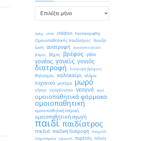

Αρχείο
children
homeopathy
child
baby
Ομοιοπαθητικός παιδίατρος
άνοιξη
ανατροφή
ίωση
ανοσοποιητικό
βρέφος
γάλα
βήχας
βάρος
γονείς
γονέας
γονιός
διατροφή
διατροφή βρέφους
καλοκαίρι
θηλασμός
κλάμα
μωρό
λαχανικά
μητέρα
νεογνό
νήπιο
νεογέννητο
νερό
ομοιοπαθητικά φάρμακα
ομοιοπαθητική
ομοιοπαθητική Ιατρική
ομοιοπαθητική αγωγή
παιδί
παιδίατρος
παιδιά
παιδική διατροφή
παιχνίδι
πυρετός
πόνος
παχυσαρκία
πρωινό