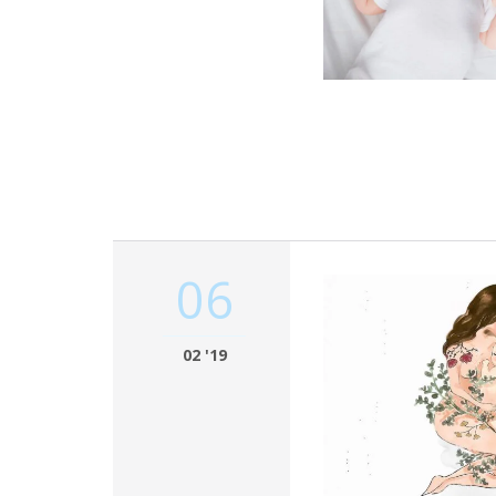
06
02 '19