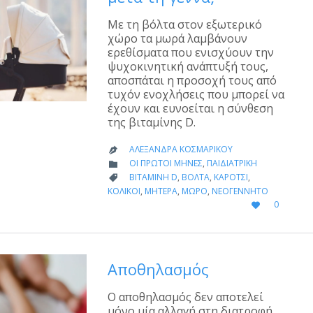
Με τη βόλτα στον εξωτερικό
χώρο τα μωρά λαμβάνουν
ερεθίσματα που ενισχύουν την
ψυχοκινητική ανάπτυξή τους,
αποσπάται η προσοχή τους από
τυχόν ενοχλήσεις που μπορεί να
έχουν και ευνοείται η σύνθεση
της βιταμίνης D.
ΑΛΕΞΆΝΔΡΑ ΚΟΣΜΑΡΊΚΟΥ

CATEGORY
ΟΙ ΠΡΏΤΟΙ ΜΉΝΕΣ
,
ΠΑΙΔΙΑΤΡΙΚΉ

CATEGORY
ΒΙΤΑΜΊΝΗ D
,
ΒΌΛΤΑ
,
ΚΑΡΌΤΣΙ
,

ΚΟΛΙΚΟΊ
,
ΜΗΤΈΡΑ
,
ΜΩΡΌ
,
ΝΕΟΓΈΝΝΗΤΟ
LOVE
0

IT
Αποθηλασμός
Ο αποθηλασμός δεν αποτελεί
μόνο μία αλλαγή στη διατροφή