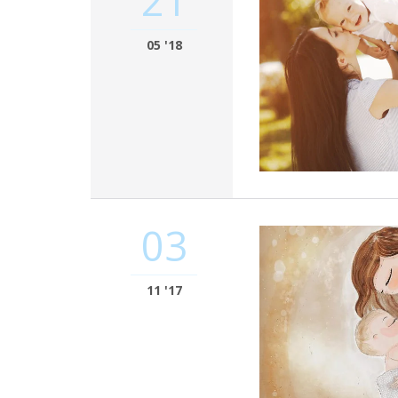
21
05 '18
03
11 '17