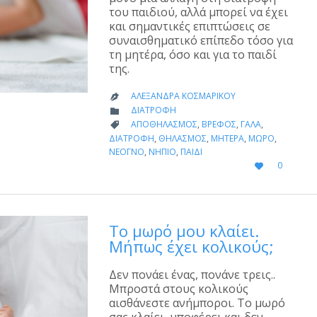
του παιδιού, αλλά μπορεί να έχει
και σημαντικές επιπτώσεις σε
συναισθηματικό επίπεδο τόσο για
τη μητέρα, όσο και για το παιδί
της.
ΑΛΕΞΆΝΔΡΑ ΚΟΣΜΑΡΊΚΟΥ

CATEGORY
ΔΙΑΤΡΟΦΉ

CATEGORY
ΑΠΟΘΗΛΑΣΜΌΣ
,
ΒΡΈΦΟΣ
,
ΓΆΛΑ
,

ΔΙΑΤΡΟΦΉ
,
ΘΗΛΑΣΜΌΣ
,
ΜΗΤΈΡΑ
,
ΜΩΡΌ
,
ΝΕΟΓΝΌ
,
ΝΉΠΙΟ
,
ΠΑΙΔΊ
LOVE
0

IT
Το μωρό μου κλαίει.
Μήπως έχει κολικούς;
Δεν πονάει ένας, πονάνε τρεις..
Μπροστά στους κολικούς
αισθάνεστε ανήμποροι. Το μωρό