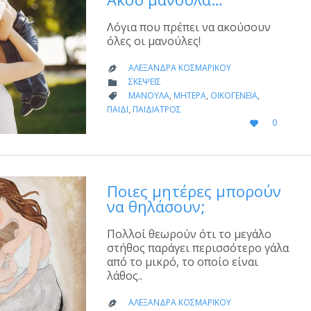
Λόγια που πρέπει να ακούσουν
όλες οι μανούλες!
ΑΛΕΞΆΝΔΡΑ ΚΟΣΜΑΡΊΚΟΥ

CATEGORY
ΣΚΈΨΕΙΣ

CATEGORY
ΜΑΝΟΎΛΑ
,
ΜΗΤΈΡΑ
,
ΟΙΚΟΓΈΝΕΙΑ
,

ΠΑΙΔΊ
,
ΠΑΙΔΊΑΤΡΟΣ
LOVE
0

IT
Ποιες μητέρες μπορούν
να θηλάσουν;
Πολλοί θεωρούν ότι το μεγάλο
στήθος παράγει περισσότερο γάλα
από το μικρό, το οποίο είναι
λάθος..
ΑΛΕΞΆΝΔΡΑ ΚΟΣΜΑΡΊΚΟΥ
