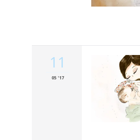
11
05 '17