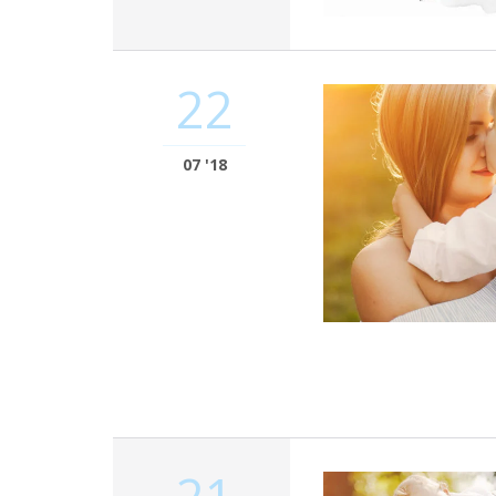
22
07 '18