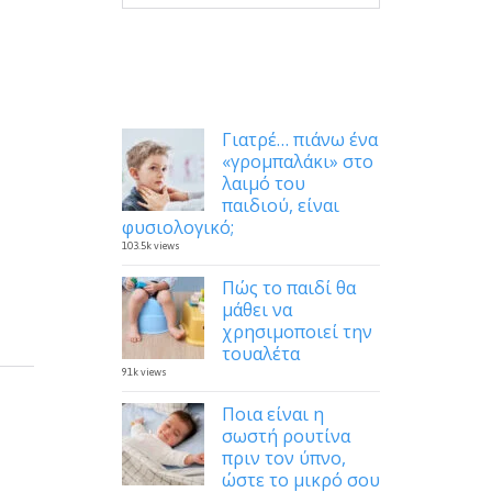
Δημοφιλή
Γιατρέ… πιάνω ένα
«γρομπαλάκι» στο
λαιμό του
παιδιού, είναι
φυσιολογικό;
103.5k views
Πώς το παιδί θα
μάθει να
χρησιμοποιεί την
τουαλέτα
91k views
Ποια είναι η
σωστή ρουτίνα
πριν τον ύπνο,
ώστε το μικρό σου