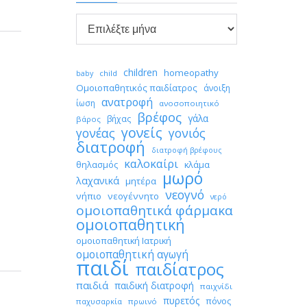

Αρχείο
children
homeopathy
child
baby
Ομοιοπαθητικός παιδίατρος
άνοιξη
ανατροφή
ίωση
ανοσοποιητικό
βρέφος
γάλα
βήχας
βάρος
γονείς
γονέας
γονιός
διατροφή
διατροφή βρέφους
καλοκαίρι
θηλασμός
κλάμα
μωρό
λαχανικά
μητέρα
νεογνό
νήπιο
νεογέννητο
νερό
ομοιοπαθητικά φάρμακα
ομοιοπαθητική
ομοιοπαθητική Ιατρική
ομοιοπαθητική αγωγή
παιδί
παιδίατρος
παιδιά
παιδική διατροφή
παιχνίδι
πυρετός
πόνος
παχυσαρκία
πρωινό