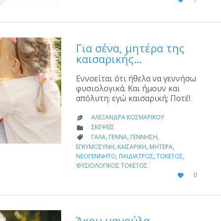
IT
Για σένα, μητέρα της
καισαρικής…
Εννοείται ότι ήθελα να γεννήσω
φυσιολογικά. Και ήμουν και
απόλυτη: εγώ καισαρική; Ποτέ!
ΑΛΕΞΆΝΔΡΑ ΚΟΣΜΑΡΊΚΟΥ

CATEGORY
ΣΚΈΨΕΙΣ

CATEGORY
ΓΆΛΑ
,
ΓΈΝΝΑ
,
ΓΈΝΝΗΣΗ
,

ΕΓΚΥΜΟΣΎΝΗ
,
ΚΑΙΣΑΡΙΚΉ
,
ΜΗΤΈΡΑ
,
ΝΕΟΓΈΝΝΗΤΟ
,
ΠΑΙΔΊΑΤΡΟΣ
,
ΤΟΚΕΤΌΣ
,
ΦΥΣΙΟΛΟΓΙΚΌΣ ΤΟΚΕΤΌΣ
LOVE
0

IT
Άκου μανούλα…