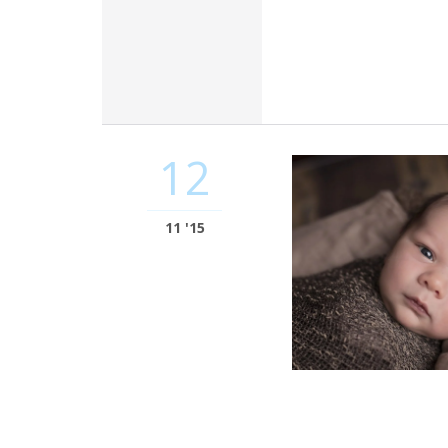
12
11 '15