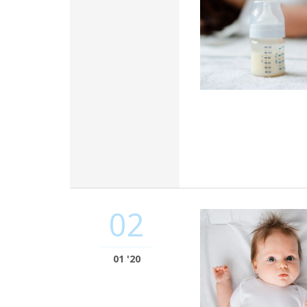
02
01 '20