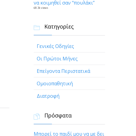
να κοιμηθεί σαν “πουλάκι”
68.3k views
Κατηγορίες

Γενικές Οδηγίες
Οι Πρώτοι Μήνες
Επείγοντα Περιστατικά
Ομοιοπαθητική
Διατροφή
Πρόσφατα

Μπορεί το παιδί μου να με δει