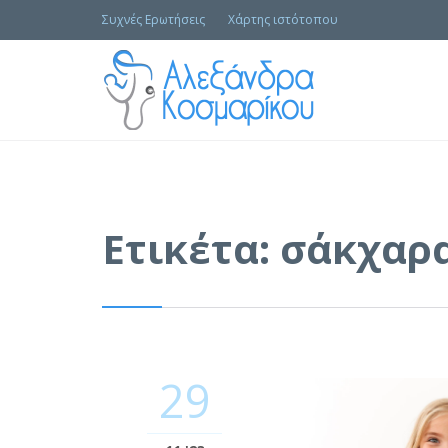
Συχνές Ερωτήσεις
Χάρτης ιστότοπου
Ετικέτα:
σάκχαρ
29