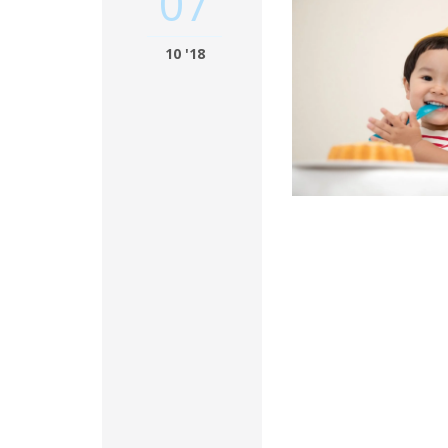
07
10 '18