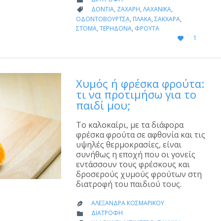
CATEGORY
ΔΌΝΤΙΑ
,
ΖΆΧΑΡΗ
,
ΛΑΧΑΝΙΚΆ
,

ΟΔΟΝΤΌΒΟΥΡΤΣΑ
,
ΠΛΆΚΑ
,
ΣΆΚΧΑΡΑ
,
ΣΤΌΜΑ
,
ΤΕΡΗΔΌΝΑ
,
ΦΡΟΎΤΑ
LOVE
1

IT
Χυμός ή φρέσκα φρούτα:
τι να προτιμήσω για το
παιδί μου;
Το καλοκαίρι, με τα διάφορα
φρέσκα φρούτα σε αφθονία και τις
υψηλές θερμοκρασίες, είναι
συνήθως η εποχή που οι γονείς
εντάσσουν τους φρέσκους και
δροσερούς χυμούς φρούτων στη
διατροφή του παιδιού τους.
ΑΛΕΞΆΝΔΡΑ ΚΟΣΜΑΡΊΚΟΥ

CATEGORY
ΔΙΑΤΡΟΦΉ
