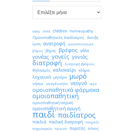

Αρχείο
children
homeopathy
child
baby
Ομοιοπαθητικός παιδίατρος
άνοιξη
ανατροφή
ίωση
ανοσοποιητικό
βρέφος
γάλα
βήχας
βάρος
γονείς
γονέας
γονιός
διατροφή
διατροφή βρέφους
καλοκαίρι
θηλασμός
κλάμα
μωρό
λαχανικά
μητέρα
νεογνό
νήπιο
νεογέννητο
νερό
ομοιοπαθητικά φάρμακα
ομοιοπαθητική
ομοιοπαθητική Ιατρική
ομοιοπαθητική αγωγή
παιδί
παιδίατρος
παιδιά
παιδική διατροφή
παιχνίδι
πυρετός
πόνος
παχυσαρκία
πρωινό