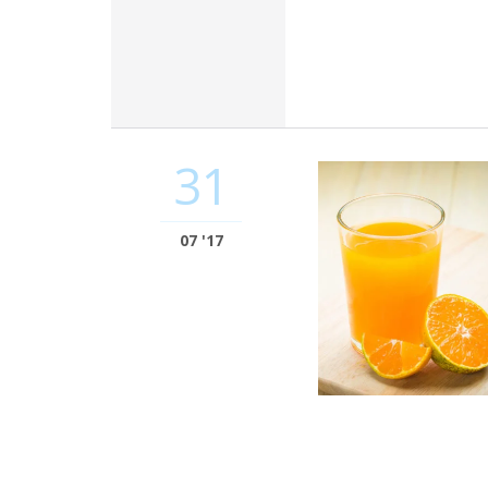
31
07 '17