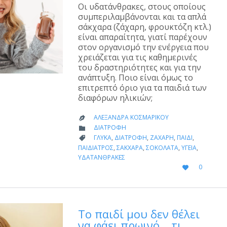
Οι υδατάνθρακες, στους οποίους
συμπεριλαμβάνονται και τα απλά
σάκχαρα (ζάχαρη, φρουκτόζη κτλ.)
είναι απαραίτητα, γιατί παρέχουν
στον οργανισμό την ενέργεια που
χρειάζεται για τις καθημερινές
του δραστηριότητες και για την
ανάπτυξη. Ποιο είναι όμως το
επιτρεπτό όριο για τα παιδιά των
διαφόρων ηλικιών;
ΑΛΕΞΆΝΔΡΑ ΚΟΣΜΑΡΊΚΟΥ

CATEGORY
ΔΙΑΤΡΟΦΉ

CATEGORY
ΓΛΥΚΆ
,
ΔΙΑΤΡΟΦΉ
,
ΖΆΧΑΡΗ
,
ΠΑΙΔΊ
,

ΠΑΙΔΊΑΤΡΟΣ
,
ΣΆΚΧΑΡΑ
,
ΣΟΚΟΛΆΤΑ
,
ΥΓΕΊΑ
,
ΥΔΑΤΆΝΘΡΑΚΕΣ
LOVE
0

IT
Το παιδί μου δεν θέλει
να φάει πρωινό… τι