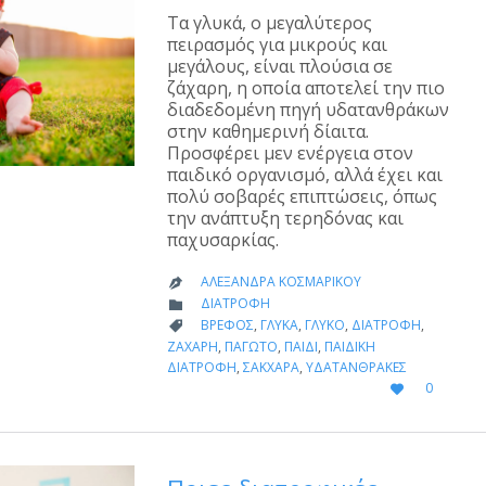
Τα γλυκά, ο μεγαλύτερος
πειρασμός για μικρούς και
μεγάλους, είναι πλούσια σε
ζάχαρη, η οποία αποτελεί την πιο
διαδεδομένη πηγή υδατανθράκων
στην καθημερινή δίαιτα.
Προσφέρει μεν ενέργεια στον
παιδικό οργανισμό, αλλά έχει και
πολύ σοβαρές επιπτώσεις, όπως
την ανάπτυξη τερηδόνας και
παχυσαρκίας.
ΑΛΕΞΆΝΔΡΑ ΚΟΣΜΑΡΊΚΟΥ

CATEGORY
ΔΙΑΤΡΟΦΉ

CATEGORY
ΒΡΈΦΟΣ
,
ΓΛΥΚΆ
,
ΓΛΥΚΌ
,
ΔΙΑΤΡΟΦΉ
,

ΖΆΧΑΡΗ
,
ΠΑΓΩΤΌ
,
ΠΑΙΔΊ
,
ΠΑΙΔΙΚΉ
ΔΙΑΤΡΟΦΉ
,
ΣΆΚΧΑΡΑ
,
ΥΔΑΤΆΝΘΡΑΚΕΣ
LOVE
0

IT