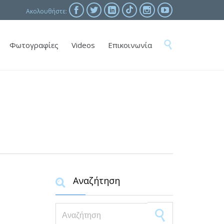





Ακολουθήστε:
Skip

Φωτογραφίες
Videos
Επικοινωνία
to
content
Αναζήτηση

Search for: