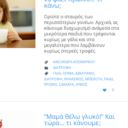
κάνω;
Ορίστε ο σταυρός των
περισσότερων γονέων. Αρχικά, ας
κάνουμε διαχωρισμό ανάμεσα στα
μικρότερα παιδιά που τρέφονται
κυρίως με γάλα και στα
μεγαλύτερα που λαμβάνουν
κυρίως στερεές τροφές.
ΑΛΕΞΆΝΔΡΑ ΚΟΣΜΑΡΊΚΟΥ

CATEGORY
ΔΙΑΤΡΟΦΉ

CATEGORY
ΓΆΛΑ
,
ΓΕΎΜΑ
,
ΔΕΚΑΤΙΑΝΌ
,

ΔΙΑΤΡΟΦΉ
,
ΘΗΛΑΣΜΌΣ
,
ΜΠΙΣΚΌΤΑ
,
ΠΑΙΔΊ
,
ΠΡΩΙΝΌ
,
ΣΆΚΧΑΡΑ
,
ΧΥΜΌΣ
LOVE
0

IT
“Μαμά θέλω γλυκό!” Και
τώρα… τι κάνουμε;