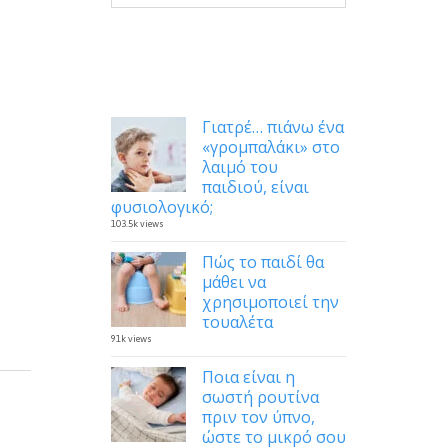
Δημοφιλή
Γιατρέ… πιάνω ένα
«γρομπαλάκι» στο
λαιμό του
παιδιού, είναι
φυσιολογικό;
103.5k views
Πώς το παιδί θα
μάθει να
χρησιμοποιεί την
τουαλέτα
91k views
Ποια είναι η
σωστή ρουτίνα
πριν τον ύπνο,
ώστε το μικρό σου