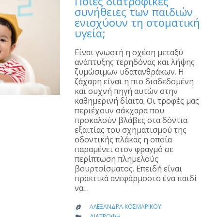
Ποιες διατροφικές
συνήθειες των παιδιών
ενισχύουν τη στοματική
υγεία;
Είναι γνωστή η σχέση μεταξύ
ανάπτυξης τερηδόνας και λήψης
ζυμώσιμων υδατανθράκων. Η
ζάχαρη είναι η πιο διαδεδομένη
και συχνή πηγή αυτών στην
καθημερινή δίαιτα. Οι τροφές μας
περιέχουν σάκχαρα που
προκαλούν βλάβες στα δόντια
εξαιτίας του σχηματισμού της
οδοντικής πλάκας η οποία
παραμένει στον φραγμό σε
περίπτωση πλημελούς
βουρτσίσματος. Επειδή είναι
πρακτικά ανεφάρμοστο ένα παιδί
να…
ΑΛΕΞΆΝΔΡΑ ΚΟΣΜΑΡΊΚΟΥ

CATEGORY
ΔΙΑΤΡΟΦΉ
