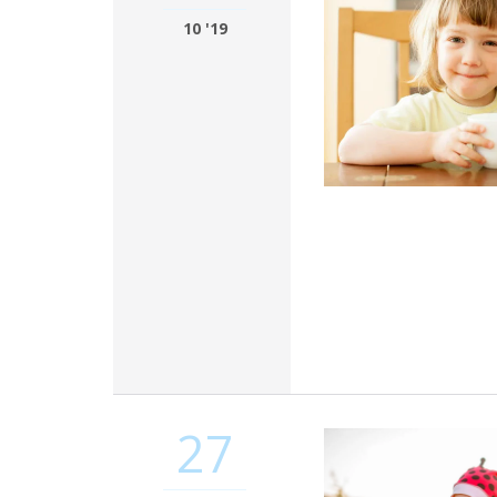
10 '19
27