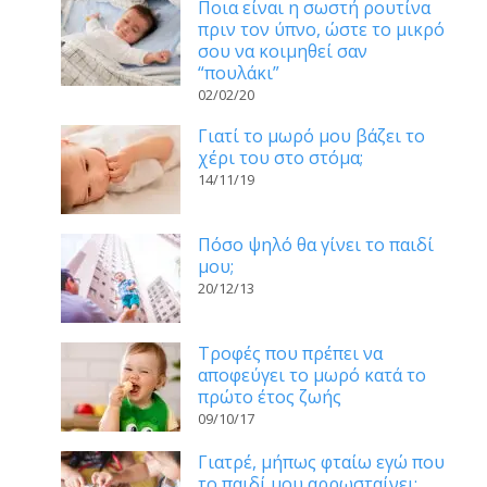
Ποια είναι η σωστή ρουτίνα
πριν τον ύπνο, ώστε το μικρό
σου να κοιμηθεί σαν
“πουλάκι”
02/02/20
Γιατί το μωρό μου βάζει το
χέρι του στο στόμα;
14/11/19
Πόσο ψηλό θα γίνει το παιδί
μου;
20/12/13
Τροφές που πρέπει να
αποφεύγει το μωρό κατά το
πρώτο έτος ζωής
09/10/17
Γιατρέ, μήπως φταίω εγώ που
το παιδί μου αρρωσταίνει;