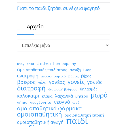
Γιατί το παιδί ζητάει συνέχεια φαγητό;
Αρχείο


Αρχείο
children
homeopathy
child
baby
Ομοιοπαθητικός παιδίατρος
άνοιξη
ίωση
ανατροφή
βήχας
ανοσοποιητικό
βάρος
γονείς
βρέφος
γονέας
γονιός
γάλα
διατροφή
θηλασμός
διατροφή βρέφους
μωρό
καλοκαίρι
λαχανικά
κλάμα
μητέρα
νεογνό
νήπιο
νεογέννητο
νερό
ομοιοπαθητικά φάρμακα
ομοιοπαθητική
ομοιοπαθητική Ιατρική
παιδί
ομοιοπαθητική αγωγή