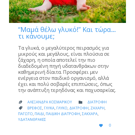
“Μαμά θέλω γλυκό!” Και τώρα…
τι κάνουμε;
Τα γλυκά, ο μεγαλύτερος πειρασμός για
μικρούς και μεγάλους, είναι πλούσια σε
ζάχαρη, η οποία αποτελεί την πιο
διαδεδομένη πηγή υδατανθράκων στην
καθημερινή δίαιτα. Προσφέρει μεν
ενέργεια στον παιδικό οργανισμό, αλλά
έχει και πολύ σοβαρές επιπτώσεις, όπως
την ανάπτυξη τερηδόνας και παχυσαρκίας.
CATEGORY
ΑΛΕΞΆΝΔΡΑ ΚΟΣΜΑΡΊΚΟΥ
ΔΙΑΤΡΟΦΉ


CATEGORY
ΒΡΈΦΟΣ
,
ΓΛΥΚΆ
,
ΓΛΥΚΌ
,
ΔΙΑΤΡΟΦΉ
,
ΖΆΧΑΡΗ
,

ΠΑΓΩΤΌ
,
ΠΑΙΔΊ
,
ΠΑΙΔΙΚΉ ΔΙΑΤΡΟΦΉ
,
ΣΆΚΧΑΡΑ
,
ΥΔΑΤΆΝΘΡΑΚΕΣ
LOVE
0

IT