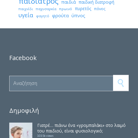
παιδίατρος
παιδιά
παιδική διατροφή
πυρετός
πόνος
παιχνίδι
παχυσαρκία
πρωινό
υγεία
φρούτα
ύπνος
φαγητό
Facebook
Search for:
Δημοφιλή
Γιατρέ… πιάνω ένα «γρομπαλάκι» στο λαιμό
του παιδιού, είναι φυσιολογικό;
103.5k views