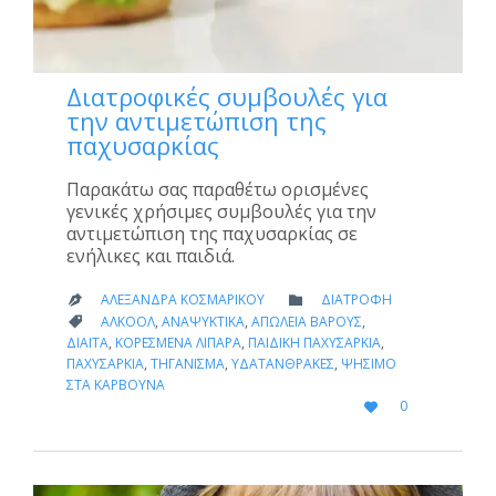
Διατροφικές συμβουλές για
την αντιμετώπιση της
παχυσαρκίας
Παρακάτω σας παραθέτω ορισμένες
γενικές χρήσιμες συμβουλές για την
αντιμετώπιση της παχυσαρκίας σε
ενήλικες και παιδιά.
CATEGORY
ΑΛΕΞΆΝΔΡΑ ΚΟΣΜΑΡΊΚΟΥ
ΔΙΑΤΡΟΦΉ


CATEGORY
ΑΛΚΟΌΛ
,
ΑΝΑΨΥΚΤΙΚΆ
,
ΑΠΏΛΕΙΑ ΒΆΡΟΥΣ
,

ΔΊΑΙΤΑ
,
ΚΟΡΕΣΜΈΝΑ ΛΙΠΑΡΆ
,
ΠΑΙΔΙΚΉ ΠΑΧΥΣΑΡΚΊΑ
,
ΠΑΧΥΣΑΡΚΊΑ
,
ΤΗΓΆΝΙΣΜΑ
,
ΥΔΑΤΆΝΘΡΑΚΕΣ
,
ΨΉΣΙΜΟ
ΣΤΑ ΚΆΡΒΟΥΝΑ
LOVE
0

IT