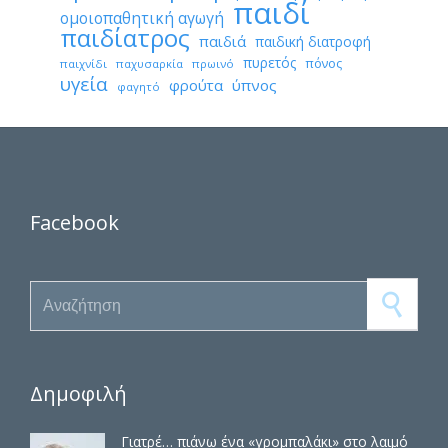
παιδί
ομοιοπαθητική αγωγή
παιδίατρος
παιδιά
παιδική διατροφή
πυρετός
πόνος
παιχνίδι
παχυσαρκία
πρωινό
υγεία
φρούτα
ύπνος
φαγητό
Facebook
Search for:
Δημοφιλή
Γιατρέ… πιάνω ένα «γρομπαλάκι» στο λαιμό