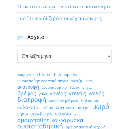
Όταν το παιδί έχει ναυτία στο αυτοκίνητο
Γιατί το παιδί ζητάει συνέχεια φαγητό;
Αρχείο


Αρχείο
children
homeopathy
child
baby
Ομοιοπαθητικός παιδίατρος
άνοιξη
ίωση
ανατροφή
βήχας
ανοσοποιητικό
βάρος
γονείς
βρέφος
γονέας
γονιός
γάλα
διατροφή
θηλασμός
διατροφή βρέφους
μωρό
καλοκαίρι
λαχανικά
κλάμα
μητέρα
νεογνό
νήπιο
νεογέννητο
νερό
ομοιοπαθητικά φάρμακα
ομοιοπαθητική
ομοιοπαθητική Ιατρική