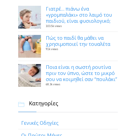
Γιατρέ… πιάνω ένα
«γρομπαλάκι» στο λαιμό του
παιδιού, είναι φυσιολογικό;
103.5k views
Πώς το παιδί θα μάθει να
χρησιμοποιεί την τουαλέτα
91k views
Ποια είναι η σωστή ρουτίνα
πριν τον ύπνο, ώστε το μικρό
σου να κοιμηθεί σαν “πουλάκι”
68.3k views
Κατηγορίες

Γενικές Οδηγίες
Οι Πρώτοι Μήνες