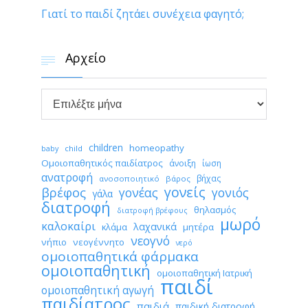
Γιατί το παιδί ζητάει συνέχεια φαγητό;
Αρχείο


Αρχείο
children
homeopathy
child
baby
Ομοιοπαθητικός παιδίατρος
άνοιξη
ίωση
ανατροφή
βήχας
ανοσοποιητικό
βάρος
γονείς
βρέφος
γονέας
γονιός
γάλα
διατροφή
θηλασμός
διατροφή βρέφους
μωρό
καλοκαίρι
λαχανικά
κλάμα
μητέρα
νεογνό
νήπιο
νεογέννητο
νερό
ομοιοπαθητικά φάρμακα
ομοιοπαθητική
ομοιοπαθητική Ιατρική
παιδί
ομοιοπαθητική αγωγή
παιδίατρος
παιδιά
παιδική διατροφή