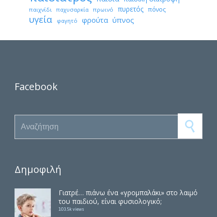
πυρετός
πόνος
παιχνίδι
παχυσαρκία
πρωινό
υγεία
φρούτα
ύπνος
φαγητό
Facebook
Search for:
Δημοφιλή
Γιατρέ… πιάνω ένα «γρομπαλάκι» στο λαιμό
του παιδιού, είναι φυσιολογικό;
103.5k views