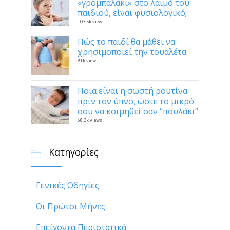
«γρομπαλάκι» στο λαιμό του
παιδιού, είναι φυσιολογικό;
103.5k views
Πώς το παιδί θα μάθει να
χρησιμοποιεί την τουαλέτα
91k views
Ποια είναι η σωστή ρουτίνα
πριν τον ύπνο, ώστε το μικρό
σου να κοιμηθεί σαν “πουλάκι”
68.3k views
Κατηγορίες

Γενικές Οδηγίες
Οι Πρώτοι Μήνες
Επείγοντα Περιστατικά