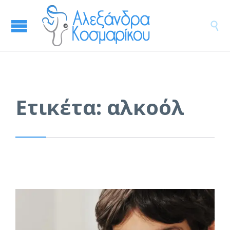

Ετικέτα:
αλκοόλ