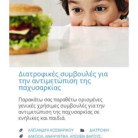
Διατροφικές συμβουλές για
την αντιμετώπιση της
παχυσαρκίας
Παρακάτω σας παραθέτω ορισμένες
γενικές χρήσιμες συμβουλές για την
αντιμετώπιση της παχυσαρκίας σε
ενήλικες και παιδιά.
CATEGORY
ΑΛΕΞΆΝΔΡΑ ΚΟΣΜΑΡΊΚΟΥ
ΔΙΑΤΡΟΦΉ


CATEGORY
ΑΛΚΟΌΛ
,
ΑΝΑΨΥΚΤΙΚΆ
,
ΑΠΏΛΕΙΑ ΒΆΡΟΥΣ
,
