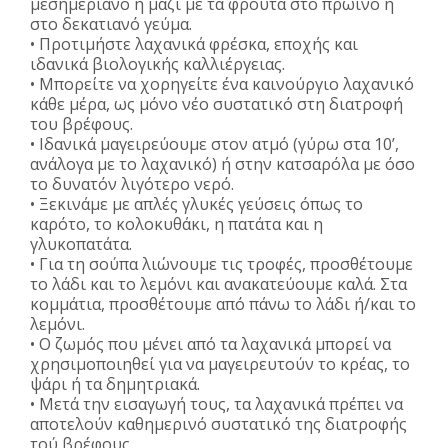
μεσημεριανό ή μαζί με τα φρούτα στο πρωινό ή
στο δεκατιανό γεύμα.
• Προτιμήστε λαχανικά φρέσκα, εποχής και
ιδανικά βιολογικής καλλιέργειας.
• Μπορείτε να χορηγείτε ένα καινούργιο λαχανικό
κάθε μέρα, ως μόνο νέο συστατικό στη διατροφή
του βρέφους.
• Ιδανικά μαγειρεύουμε στον ατμό (γύρω στα 10’,
ανάλογα με το λαχανικό) ή στην κατσαρόλα με όσο
το δυνατόν λιγότερο νερό.
• Ξεκινάμε με απλές γλυκές γεύσεις όπως το
καρότο, το κολοκυθάκι, η πατάτα και η
γλυκοπατάτα.
• Για τη σούπα λιώνουμε τις τροφές, προσθέτουμε
το λάδι και το λεμόνι και ανακατεύουμε καλά. Στα
κομμάτια, προσθέτουμε από πάνω το λάδι ή/και το
λεμόνι.
• Ο ζωμός που μένει από τα λαχανικά μπορεί να
χρησιμοποιηθεί για να μαγειρευτούν το κρέας, το
ψάρι ή τα δημητριακά.
• Μετά την εισαγωγή τους, τα λαχανικά πρέπει να
αποτελούν καθημερινό συστατικό της διατροφής
τού βρέφους.