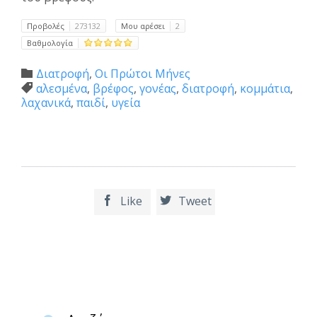
Προβολές
273132
Μου αρέσει
2
Βαθμολογία
Category
Διατροφή
,
Οι Πρώτοι Μήνες

Tags
αλεσμένα
,
βρέφος
,
γονέας
,
διατροφή
,
κομμάτια
,

λαχανικά
,
παιδί
,
υγεία
Like
Tweet

