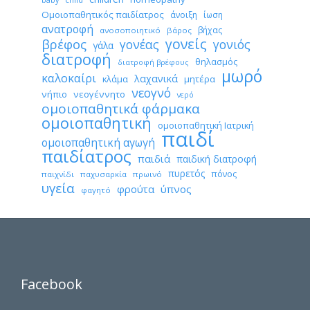
baby
Ομοιοπαθητικός παιδίατρος
άνοιξη
ίωση
ανατροφή
βήχας
ανοσοποιητικό
βάρος
γονείς
βρέφος
γονέας
γονιός
γάλα
διατροφή
θηλασμός
διατροφή βρέφους
μωρό
καλοκαίρι
λαχανικά
κλάμα
μητέρα
νεογνό
νήπιο
νεογέννητο
νερό
ομοιοπαθητικά φάρμακα
ομοιοπαθητική
ομοιοπαθητική Ιατρική
παιδί
ομοιοπαθητική αγωγή
παιδίατρος
παιδιά
παιδική διατροφή
πυρετός
πόνος
παιχνίδι
παχυσαρκία
πρωινό
υγεία
φρούτα
ύπνος
φαγητό
Facebook