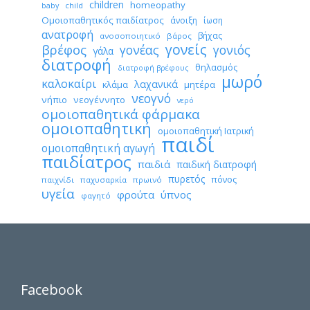
children
homeopathy
child
baby
Ομοιοπαθητικός παιδίατρος
άνοιξη
ίωση
ανατροφή
βήχας
ανοσοποιητικό
βάρος
γονείς
βρέφος
γονέας
γονιός
γάλα
διατροφή
θηλασμός
διατροφή βρέφους
μωρό
καλοκαίρι
λαχανικά
κλάμα
μητέρα
νεογνό
νήπιο
νεογέννητο
νερό
ομοιοπαθητικά φάρμακα
ομοιοπαθητική
ομοιοπαθητική Ιατρική
παιδί
ομοιοπαθητική αγωγή
παιδίατρος
παιδιά
παιδική διατροφή
πυρετός
πόνος
παιχνίδι
παχυσαρκία
πρωινό
υγεία
φρούτα
ύπνος
φαγητό
Facebook