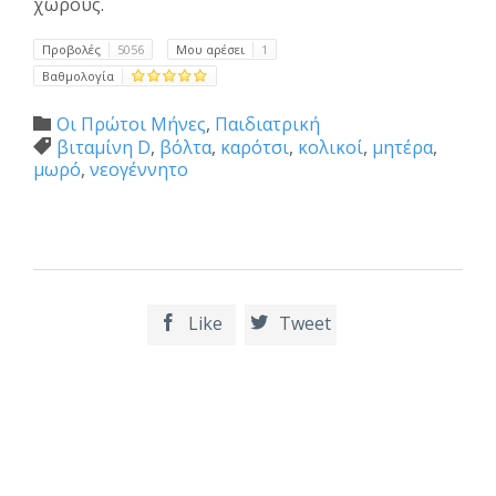
χώρους.
Προβολές
5056
Μου αρέσει
1
Βαθμολογία
Category
Οι Πρώτοι Μήνες
,
Παιδιατρική

Tags
βιταμίνη D
,
βόλτα
,
καρότσι
,
κολικοί
,
μητέρα
,

μωρό
,
νεογέννητο
Like
Tweet

