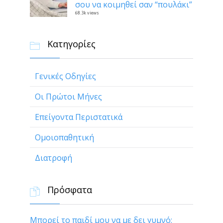
σου να κοιμηθεί σαν “πουλάκι”
68.3k views
Κατηγορίες

Γενικές Οδηγίες
Οι Πρώτοι Μήνες
Επείγοντα Περιστατικά
Ομοιοπαθητική
Διατροφή
Πρόσφατα

Μπορεί το παιδί μου να με δει γυμνό;