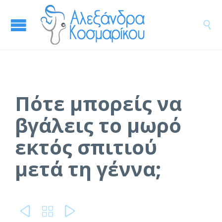

Πότε μπορείς να
βγάλεις το μωρό
εκτός σπιτιού
μετά τη γέννα;


