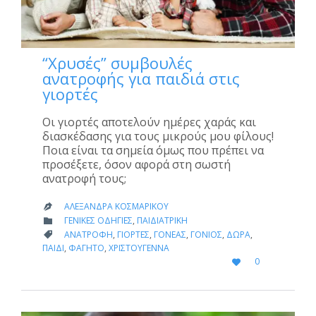
“Χρυσές” συμβουλές
ανατροφής για παιδιά στις
γιορτές
Οι γιορτές αποτελούν ημέρες χαράς και
διασκέδασης για τους μικρούς μου φίλους!
Ποια είναι τα σημεία όμως που πρέπει να
προσέξετε, όσον αφορά στη σωστή
ανατροφή τους;
ΑΛΕΞΆΝΔΡΑ ΚΟΣΜΑΡΊΚΟΥ

CATEGORY
ΓΕΝΙΚΈΣ ΟΔΗΓΊΕΣ
,
ΠΑΙΔΙΑΤΡΙΚΉ

CATEGORY
ΑΝΑΤΡΟΦΉ
,
ΓΙΟΡΤΈΣ
,
ΓΟΝΈΑΣ
,
ΓΟΝΙΌΣ
,
ΔΏΡΑ
,

ΠΑΙΔΊ
,
ΦΑΓΗΤΌ
,
ΧΡΙΣΤΟΎΓΕΝΝΑ
LOVE
0

IT