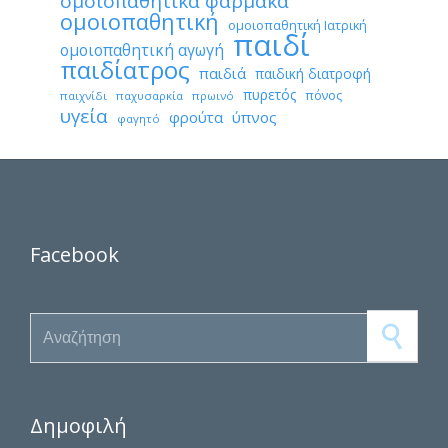
ομοιοπαθητικά φάρμακα
ομοιοπαθητική
ομοιοπαθητική Ιατρική
παιδί
ομοιοπαθητική αγωγή
παιδίατρος
παιδιά
παιδική διατροφή
πυρετός
πόνος
παιχνίδι
παχυσαρκία
πρωινό
υγεία
φρούτα
ύπνος
φαγητό
Facebook
Search for:
Δημοφιλή