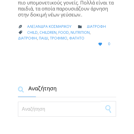
πιο υπομονετικούς γονείς. Πολλά είναι τα
παιδιά, τα οποία παρουσιάζουν άρνηση
στην δοκιμή νέων γεύσεων..
CATEGORY
ΑΛΕΞΆΝΔΡΑ ΚΟΣΜΑΡΊΚΟΥ
ΔΙΑΤΡΟΦΉ


CATEGORY
CHILD
,
CHILDREN
,
FOOD
,
NUTRITION
,

ΔΙΑΤΡΟΦΉ
,
ΠΑΙΔΊ
,
ΤΡΌΦΙΜΟ
,
ΦΑΓΗΤΌ
LOVE
0

IT
Αναζήτηση

Search for: