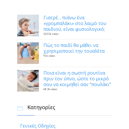
Δημοφιλή
Γιατρέ… πιάνω ένα
«γρομπαλάκι» στο λαιμό του
παιδιού, είναι φυσιολογικό;
103.5k views
Πώς το παιδί θα μάθει να
χρησιμοποιεί την τουαλέτα
91k views
Ποια είναι η σωστή ρουτίνα
πριν τον ύπνο, ώστε το μικρό
σου να κοιμηθεί σαν “πουλάκι”
68.3k views
Κατηγορίες

Γενικές Οδηγίες