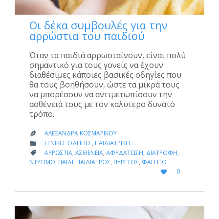
Οι δέκα συμβουλές για την
αρρώστια του παιδιού
Όταν τα παιδιά αρρωσταίνουν, είναι πολύ
σημαντικό για τους γονείς να έχουν
διαθέσιμες κάποιες βασικές οδηγίες που
θα τους βοηθήσουν, ώστε τα μικρά τους
να μπορέσουν να αντιμετωπίσουν την
ασθένειά τους με τον καλύτερο δυνατό
τρόπο.
ΑΛΕΞΆΝΔΡΑ ΚΟΣΜΑΡΊΚΟΥ

CATEGORY
ΓΕΝΙΚΈΣ ΟΔΗΓΊΕΣ
,
ΠΑΙΔΙΑΤΡΙΚΉ

CATEGORY
ΑΡΡΏΣΤΙΑ
,
ΑΣΘΈΝΕΙΑ
,
ΑΦΥΔΆΤΩΣΗ
,
ΔΙΑΤΡΟΦΉ
,

ΝΤΎΣΙΜΟ
,
ΠΑΙΔΊ
,
ΠΑΙΔΊΑΤΡΟΣ
,
ΠΥΡΕΤΌΣ
,
ΦΑΓΗΤΌ
LOVE
0

IT