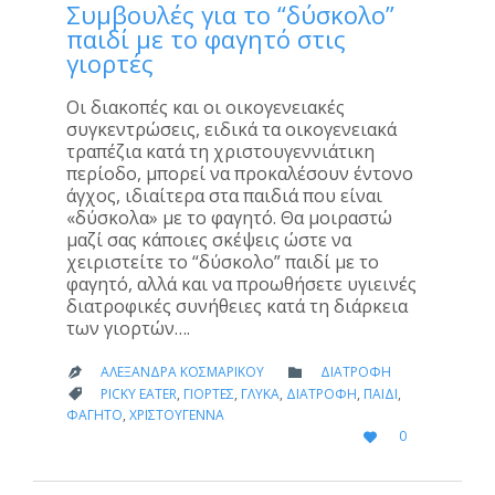
Συμβουλές για το “δύσκολο”
παιδί με το φαγητό στις
γιορτές
Οι διακοπές και οι οικογενειακές
συγκεντρώσεις, ειδικά τα οικογενειακά
τραπέζια κατά τη χριστουγεννιάτικη
περίοδο, μπορεί να προκαλέσουν έντονο
άγχος, ιδιαίτερα στα παιδιά που είναι
«δύσκολα» με το φαγητό. Θα μοιραστώ
μαζί σας κάποιες σκέψεις ώστε να
χειριστείτε το “δύσκολο” παιδί με το
φαγητό, αλλά και να προωθήσετε υγιεινές
διατροφικές συνήθειες κατά τη διάρκεια
των γιορτών….
CATEGORY
ΑΛΕΞΆΝΔΡΑ ΚΟΣΜΑΡΊΚΟΥ
ΔΙΑΤΡΟΦΉ


CATEGORY
PICKY EATER
,
ΓΙΟΡΤΈΣ
,
ΓΛΥΚΆ
,
ΔΙΑΤΡΟΦΉ
,
ΠΑΙΔΊ
,

ΦΑΓΗΤΌ
,
ΧΡΙΣΤΟΎΓΕΝΝΑ
LOVE
0

IT