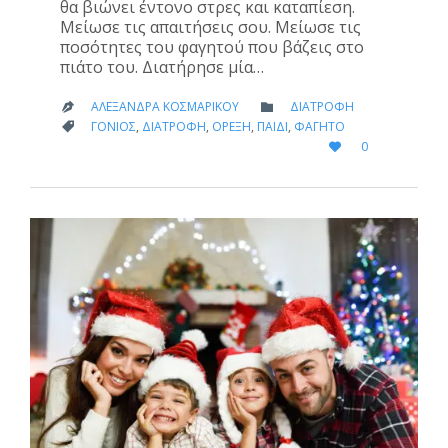
θα βιώνει έντονο στρες και καταπίεση.
Μείωσε τις απαιτήσεις σου. Μείωσε τις
ποσότητες του φαγητού που βάζεις στο
πιάτο του. Διατήρησε μία…
CATEGORY
ΑΛΕΞΆΝΔΡΑ ΚΟΣΜΑΡΊΚΟΥ
ΔΙΑΤΡΟΦΉ


CATEGORY
ΓΟΝΙΌΣ
,
ΔΙΑΤΡΟΦΉ
,
ΌΡΕΞΗ
,
ΠΑΙΔΊ
,
ΦΑΓΗΤΌ

LOVE
0

IT