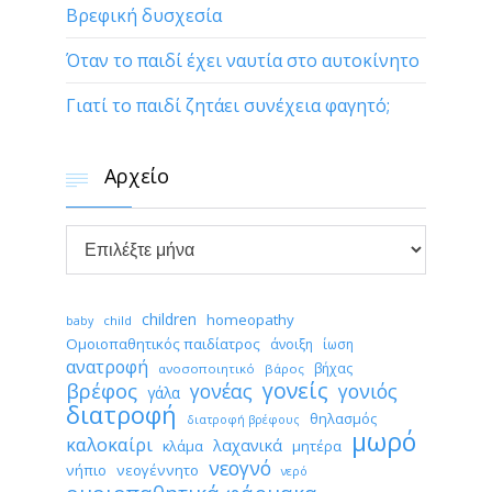
Βρεφική δυσχεσία
Όταν το παιδί έχει ναυτία στο αυτοκίνητο
Γιατί το παιδί ζητάει συνέχεια φαγητό;
Αρχείο


Αρχείο
children
homeopathy
child
baby
Ομοιοπαθητικός παιδίατρος
άνοιξη
ίωση
ανατροφή
βήχας
ανοσοποιητικό
βάρος
γονείς
βρέφος
γονέας
γονιός
γάλα
διατροφή
θηλασμός
διατροφή βρέφους
μωρό
καλοκαίρι
λαχανικά
κλάμα
μητέρα
νεογνό
νήπιο
νεογέννητο
νερό