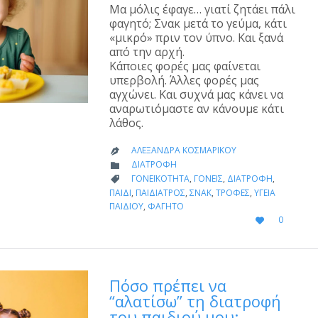
Μα μόλις έφαγε… γιατί ζητάει πάλι
φαγητό; Σνακ μετά το γεύμα, κάτι
«μικρό» πριν τον ύπνο. Και ξανά
από την αρχή.
Κάποιες φορές μας φαίνεται
υπερβολή. Άλλες φορές μας
αγχώνει. Και συχνά μας κάνει να
αναρωτιόμαστε αν κάνουμε κάτι
λάθος.
ΑΛΕΞΆΝΔΡΑ ΚΟΣΜΑΡΊΚΟΥ

CATEGORY
ΔΙΑΤΡΟΦΉ

CATEGORY
ΓΟΝΕΪΚΌΤΗΤΑ
,
ΓΟΝΕΊΣ
,
ΔΙΑΤΡΟΦΉ
,

ΠΑΙΔΊ
,
ΠΑΙΔΊΑΤΡΟΣ
,
ΣΝΑΚ
,
ΤΡΟΦΈΣ
,
ΥΓΕΊΑ
ΠΑΙΔΙΟΎ
,
ΦΑΓΗΤΌ
LOVE
0

IT
Πόσο πρέπει να
“αλατίσω” τη διατροφή
του παιδιού μου;