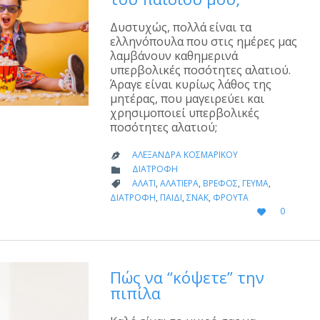
Δυστυχώς, πολλά είναι τα
ελληνόπουλα που στις ημέρες μας
λαμβάνουν καθημερινά
υπερβολικές ποσότητες αλατιού.
Άραγε είναι κυρίως λάθος της
μητέρας, που μαγειρεύει και
χρησιμοποιεί υπερβολικές
ποσότητες αλατιού;
ΑΛΕΞΆΝΔΡΑ ΚΟΣΜΑΡΊΚΟΥ

CATEGORY
ΔΙΑΤΡΟΦΉ

CATEGORY
ΑΛΆΤΙ
,
ΑΛΑΤΙΈΡΑ
,
ΒΡΈΦΟΣ
,
ΓΕΎΜΑ
,

ΔΙΑΤΡΟΦΉ
,
ΠΑΙΔΊ
,
ΣΝΑΚ
,
ΦΡΟΎΤΑ
LOVE
0

IT
Πώς να “κόψετε” την
πιπίλα