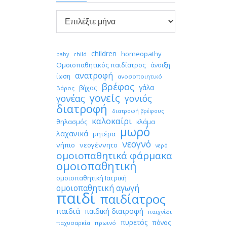

Αρχείο
children
homeopathy
child
baby
Ομοιοπαθητικός παιδίατρος
άνοιξη
ανατροφή
ίωση
ανοσοποιητικό
βρέφος
γάλα
βήχας
βάρος
γονείς
γονέας
γονιός
διατροφή
διατροφή βρέφους
καλοκαίρι
θηλασμός
κλάμα
μωρό
λαχανικά
μητέρα
νεογνό
νήπιο
νεογέννητο
νερό
ομοιοπαθητικά φάρμακα
ομοιοπαθητική
ομοιοπαθητική Ιατρική
ομοιοπαθητική αγωγή
παιδί
παιδίατρος
παιδιά
παιδική διατροφή
παιχνίδι
πυρετός
πόνος
παχυσαρκία
πρωινό