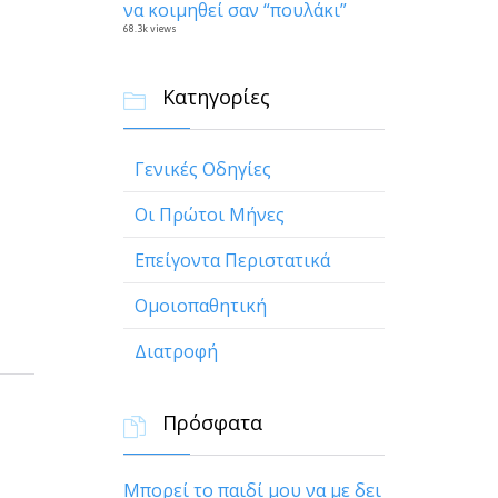
να κοιμηθεί σαν “πουλάκι”
68.3k views
Κατηγορίες

Γενικές Οδηγίες
Οι Πρώτοι Μήνες
Επείγοντα Περιστατικά
Ομοιοπαθητική
Διατροφή
Πρόσφατα

Μπορεί το παιδί μου να με δει