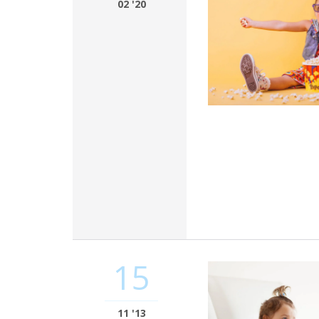
02 '20
15
11 '13