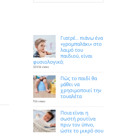
Δημοφιλή
Γιατρέ… πιάνω ένα
«γρομπαλάκι» στο
λαιμό του
παιδιού, είναι
φυσιολογικό;
103.5k views
Πώς το παιδί θα
μάθει να
χρησιμοποιεί την
τουαλέτα
91k views
Ποια είναι η
σωστή ρουτίνα
πριν τον ύπνο,
ώστε το μικρό σου