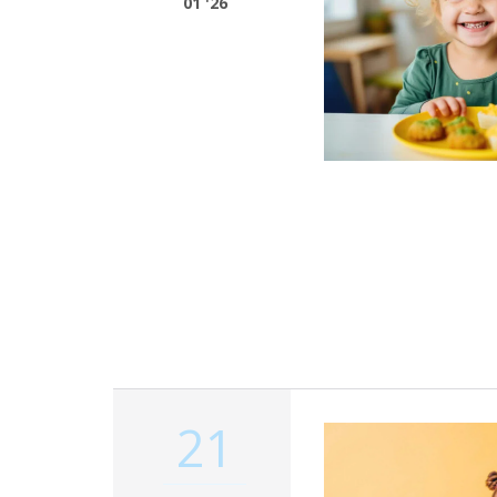
01 '26
21