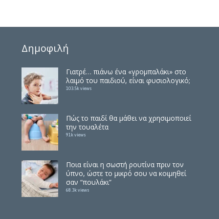
Δημοφιλή
Γιατρέ… πιάνω ένα «γρομπαλάκι» στο
λαιμό του παιδιού, είναι φυσιολογικό;
103.5k views
Πώς το παιδί θα μάθει να χρησιμοποιεί
την τουαλέτα
91k views
Ποια είναι η σωστή ρουτίνα πριν τον
ύπνο, ώστε το μικρό σου να κοιμηθεί
σαν “πουλάκι”
68.3k views