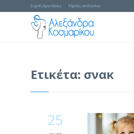
Συχνές Ερωτήσεις
Χάρτης ιστότοπου
Ετικέτα:
σνακ
25