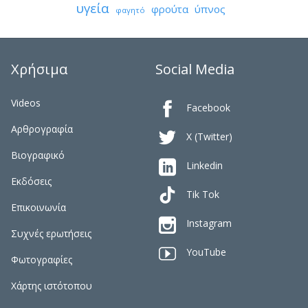
υγεία
φρούτα
ύπνος
φαγητό
Χρήσιμα
Social Media
Videos

Facebook
Αρθρογραφία

X (Twitter)
Βιογραφικό

Linkedin
Εκδόσεις
Tik Tok
Επικοινωνία

Instagram
Συχνές ερωτήσεις

YouTube
Φωτογραφίες
Χάρτης ιστότοπου