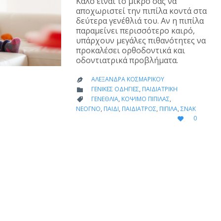
Καλό είναι το μικρό σας να
αποχωριστεί την πιπίλα κοντά στα
δεύτερα γενέθλιά του. Αν η πιπίλα
παραμείνει περισσότερο καιρό,
υπάρχουν μεγάλες πιθανότητες να
προκαλέσει ορθοδοντικά και
οδοντιατρικά προβλήματα.
ΑΛΕΞΆΝΔΡΑ ΚΟΣΜΑΡΊΚΟΥ

CATEGORY
ΓΕΝΙΚΈΣ ΟΔΗΓΊΕΣ
,
ΠΑΙΔΙΑΤΡΙΚΉ

CATEGORY
ΓΕΝΈΘΛΙΑ
,
ΚΌΨΙΜΟ ΠΙΠΊΛΑΣ
,

ΝΕΟΓΝΌ
,
ΠΑΙΔΊ
,
ΠΑΙΔΊΑΤΡΟΣ
,
ΠΙΠΊΛΑ
,
ΣΝΑΚ
LOVE
0

IT