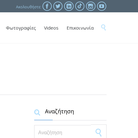





Ακολουθήστε:
Skip

Φωτογραφίες
Videos
Επικοινωνία
to
content
Αναζήτηση

Search for: