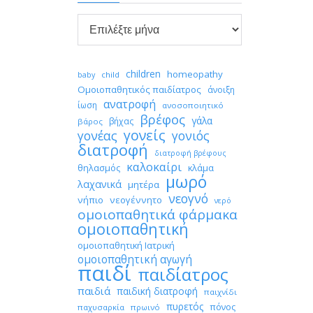

Αρχείο
children
homeopathy
child
baby
Ομοιοπαθητικός παιδίατρος
άνοιξη
ανατροφή
ίωση
ανοσοποιητικό
βρέφος
γάλα
βήχας
βάρος
γονείς
γονέας
γονιός
διατροφή
διατροφή βρέφους
καλοκαίρι
θηλασμός
κλάμα
μωρό
λαχανικά
μητέρα
νεογνό
νήπιο
νεογέννητο
νερό
ομοιοπαθητικά φάρμακα
ομοιοπαθητική
ομοιοπαθητική Ιατρική
ομοιοπαθητική αγωγή
παιδί
παιδίατρος
παιδιά
παιδική διατροφή
παιχνίδι
πυρετός
πόνος
παχυσαρκία
πρωινό