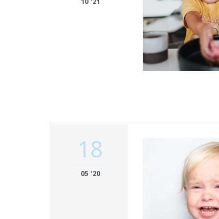
10 '21
18
05 '20