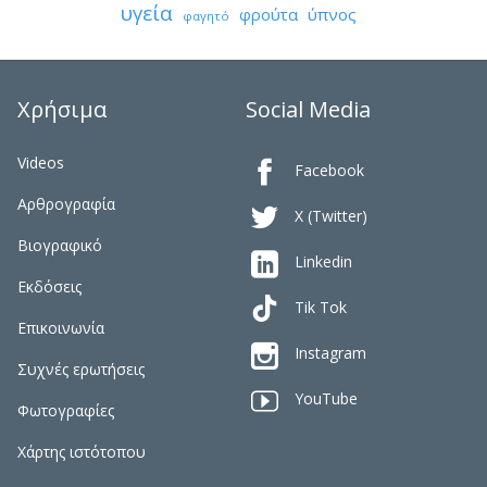
υγεία
φρούτα
ύπνος
φαγητό
Χρήσιμα
Social Media
Videos

Facebook
Αρθρογραφία

X (Twitter)
Βιογραφικό

Linkedin
Εκδόσεις
Tik Tok
Επικοινωνία

Instagram
Συχνές ερωτήσεις

YouTube
Φωτογραφίες
Χάρτης ιστότοπου