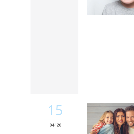
15
04 '20