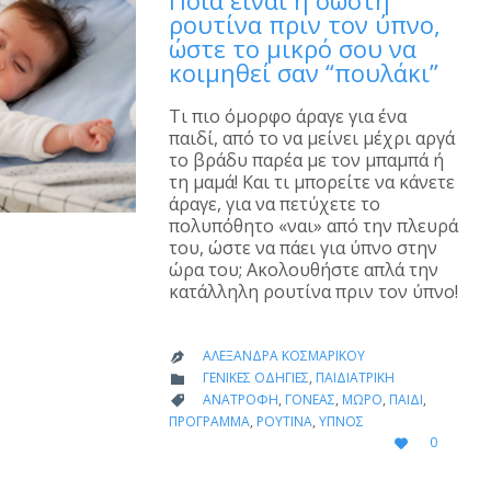
Ποια είναι η σωστή
ρουτίνα πριν τον ύπνο,
ώστε το μικρό σου να
κοιμηθεί σαν “πουλάκι”
Τι πιο όμορφο άραγε για ένα
παιδί, από το να μείνει μέχρι αργά
το βράδυ παρέα με τον μπαμπά ή
τη μαμά! Και τι μπορείτε να κάνετε
άραγε, για να πετύχετε το
πολυπόθητο «ναι» από την πλευρά
του, ώστε να πάει για ύπνο στην
ώρα του; Ακολουθήστε απλά την
κατάλληλη ρουτίνα πριν τον ύπνο!
ΑΛΕΞΆΝΔΡΑ ΚΟΣΜΑΡΊΚΟΥ

CATEGORY
ΓΕΝΙΚΈΣ ΟΔΗΓΊΕΣ
,
ΠΑΙΔΙΑΤΡΙΚΉ

CATEGORY
ΑΝΑΤΡΟΦΉ
,
ΓΟΝΈΑΣ
,
ΜΩΡΌ
,
ΠΑΙΔΊ
,

ΠΡΌΓΡΑΜΜΑ
,
ΡΟΥΤΊΝΑ
,
ΎΠΝΟΣ
LOVE
0

IT