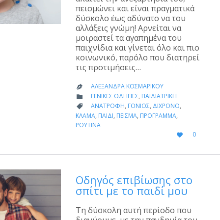
πεισμώνει και είναι πραγματικά
δύσκολο έως αδύνατο να του
αλλάξεις γνώμη! Αρνείται να
μοιραστεί τα αγαπημένα του
παιχνίδια και γίνεται όλο και πιο
κοινωνικό, παρόλο που διατηρεί
τις προτιμήσεις…
ΑΛΕΞΆΝΔΡΑ ΚΟΣΜΑΡΊΚΟΥ

CATEGORY
ΓΕΝΙΚΈΣ ΟΔΗΓΊΕΣ
,
ΠΑΙΔΙΑΤΡΙΚΉ

CATEGORY
ΑΝΑΤΡΟΦΉ
,
ΓΟΝΙΌΣ
,
ΔΊΧΡΟΝΟ
,

ΚΛΆΜΑ
,
ΠΑΙΔΊ
,
ΠΕΊΣΜΑ
,
ΠΡΌΓΡΑΜΜΑ
,
ΡΟΥΤΊΝΑ
LOVE
0

IT
Οδηγός επιβίωσης στο
σπίτι με το παιδί μου
Τη δύσκολη αυτή περίοδο που