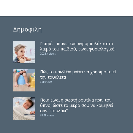
Δημοφιλή
Γιατρέ… πιάνω ένα «γρομπαλάκι» στο
λαιμό του παιδιού, είναι φυσιολογικό;
103.5k views
Πώς το παιδί θα μάθει να χρησιμοποιεί
την τουαλέτα
91k views
Ποια είναι η σωστή ρουτίνα πριν τον
ύπνο, ώστε το μικρό σου να κοιμηθεί
σαν “πουλάκι”
68.3k views