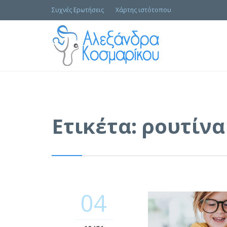
Συχνές Ερωτήσεις
Χάρτης ιστότοπου
Ετικέτα:
ρουτίνα
04