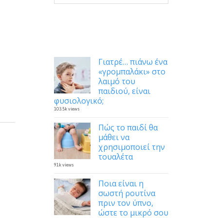
Δημοφιλή
Γιατρέ… πιάνω ένα
«γρομπαλάκι» στο
λαιμό του
παιδιού, είναι
φυσιολογικό;
103.5k views
Πώς το παιδί θα
μάθει να
χρησιμοποιεί την
τουαλέτα
91k views
Ποια είναι η
σωστή ρουτίνα
πριν τον ύπνο,
ώστε το μικρό σου