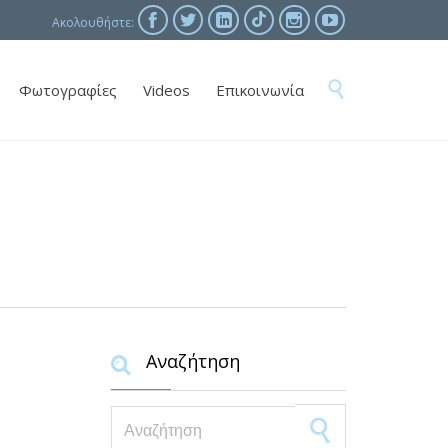





Ακολουθήστε:
Skip

Φωτογραφίες
Videos
Επικοινωνία
to
content
Αναζήτηση

Search for: