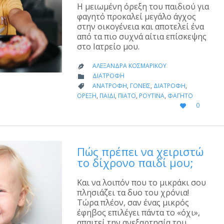
Η μειωμένη όρεξη του παιδιού για
φαγητό προκαλεί μεγάλο άγχος
στην οικογένεια και αποτελεί ένα
από τα πιο συχνά αίτια επίσκεψης
στο Ιατρείο μου.
ΑΛΕΞΆΝΔΡΑ ΚΟΣΜΑΡΊΚΟΥ

CATEGORY
ΔΙΑΤΡΟΦΉ

CATEGORY
ΑΝΑΤΡΟΦΉ
,
ΓΟΝΕΊΣ
,
ΔΙΑΤΡΟΦΉ
,

ΌΡΕΞΗ
,
ΠΑΙΔΊ
,
ΠΙΆΤΟ
,
ΡΟΥΤΊΝΑ
,
ΦΑΓΗΤΌ
LOVE
0

IT
Πώς πρέπει να χειριστώ
το δίχρονο παιδί μου;
Και να λοιπόν που το μικράκι σου
πλησιάζει τα δυο του χρόνια!
Τώρα πλέον, σαν ένας μικρός
έφηβος επιλέγει πάντα το «όχι»,
απαιτεί την ανεξαρτησία του,