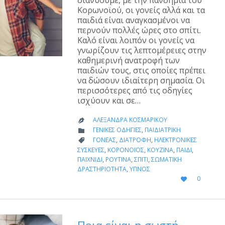
διανύουμε, με την πανδημία του
Κορωνοϊού, οι γονείς αλλά και τα
παιδιά είναι αναγκασμένοι να
περνούν πολλές ώρες στο σπίτι.
Καλό είναι λοιπόν οι γονείς να
γνωρίζουν τις λεπτομέρειες στην
καθημερινή ανατροφή των
παιδιών τους, στις οποίες πρέπει
να δώσουν ιδιαίτερη σημασία. Οι
περισσότερες από τις οδηγίες
ισχύουν και σε…
ΑΛΕΞΆΝΔΡΑ ΚΟΣΜΑΡΊΚΟΥ

CATEGORY
ΓΕΝΙΚΈΣ ΟΔΗΓΊΕΣ
,
ΠΑΙΔΙΑΤΡΙΚΉ

CATEGORY
ΓΟΝΈΑΣ
,
ΔΙΑΤΡΟΦΉ
,
ΗΛΕΚΤΡΟΝΙΚΈΣ

ΣΥΣΚΕΥΈΣ
,
ΚΟΡΟΝΟΪΌΣ
,
ΚΟΥΖΊΝΑ
,
ΠΑΙΔΊ
,
ΠΑΙΧΝΊΔΙ
,
ΡΟΥΤΊΝΑ
,
ΣΠΊΤΙ
,
ΣΩΜΑΤΙΚΉ
ΔΡΑΣΤΗΡΙΌΤΗΤΑ
,
ΎΠΝΟΣ
LOVE
0

IT