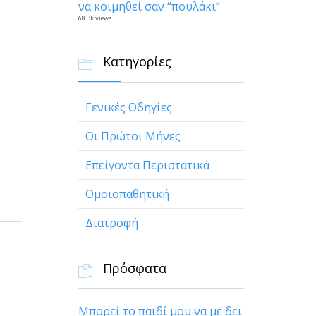
να κοιμηθεί σαν “πουλάκι”
68.3k views
Κατηγορίες

Γενικές Οδηγίες
Οι Πρώτοι Μήνες
Επείγοντα Περιστατικά
Ομοιοπαθητική
Διατροφή
Πρόσφατα

Μπορεί το παιδί μου να με δει