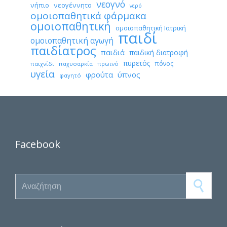
νεογνό
νήπιο
νεογέννητο
νερό
ομοιοπαθητικά φάρμακα
ομοιοπαθητική
ομοιοπαθητική Ιατρική
παιδί
ομοιοπαθητική αγωγή
παιδίατρος
παιδιά
παιδική διατροφή
πυρετός
πόνος
παιχνίδι
παχυσαρκία
πρωινό
υγεία
φρούτα
ύπνος
φαγητό
Facebook
Search for: