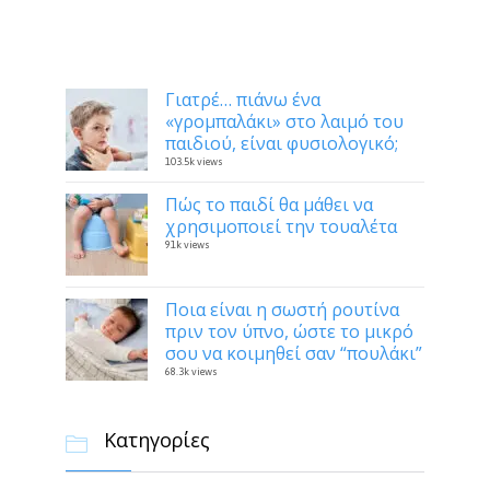
Δημοφιλή
Γιατρέ… πιάνω ένα
«γρομπαλάκι» στο λαιμό του
παιδιού, είναι φυσιολογικό;
103.5k views
Πώς το παιδί θα μάθει να
χρησιμοποιεί την τουαλέτα
91k views
Ποια είναι η σωστή ρουτίνα
πριν τον ύπνο, ώστε το μικρό
σου να κοιμηθεί σαν “πουλάκι”
68.3k views
Κατηγορίες
