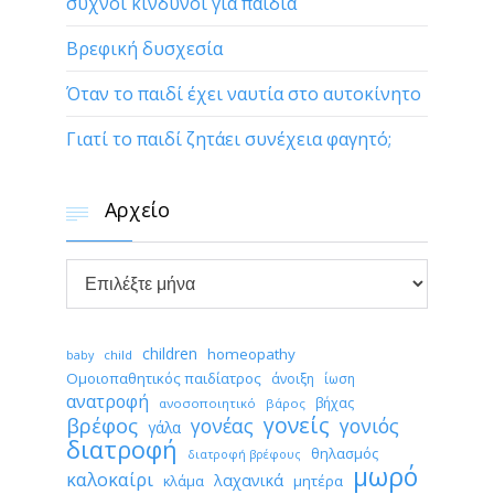
συχνοί κίνδυνοι για παιδιά
Βρεφική δυσχεσία
Όταν το παιδί έχει ναυτία στο αυτοκίνητο
Γιατί το παιδί ζητάει συνέχεια φαγητό;
Αρχείο


Αρχείο
children
homeopathy
child
baby
Ομοιοπαθητικός παιδίατρος
άνοιξη
ίωση
ανατροφή
βήχας
ανοσοποιητικό
βάρος
γονείς
βρέφος
γονέας
γονιός
γάλα
διατροφή
θηλασμός
διατροφή βρέφους
μωρό
καλοκαίρι
λαχανικά
κλάμα
μητέρα