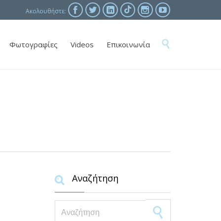





Ακολουθήστε:
Skip

Φωτογραφίες
Videos
Επικοινωνία
to
content
Αναζήτηση

Search for: