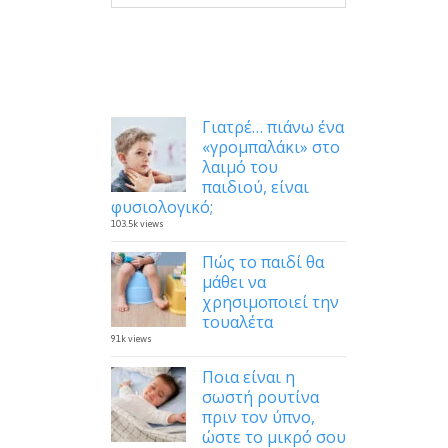
Δημοφιλή
Γιατρέ… πιάνω ένα
«γρομπαλάκι» στο
λαιμό του
παιδιού, είναι
φυσιολογικό;
103.5k views
Πώς το παιδί θα
μάθει να
χρησιμοποιεί την
τουαλέτα
91k views
Ποια είναι η
σωστή ρουτίνα
πριν τον ύπνο,
ώστε το μικρό σου