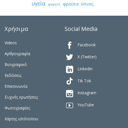
υγεία
φρούτα
ύπνος
φαγητό
Χρήσιμα
Social Media
Videos

Facebook
Αρθρογραφία

X (Twitter)
Βιογραφικό

Linkedin
Εκδόσεις
Tik Tok
Επικοινωνία

Instagram
Συχνές ερωτήσεις

YouTube
Φωτογραφίες
Χάρτης ιστότοπου