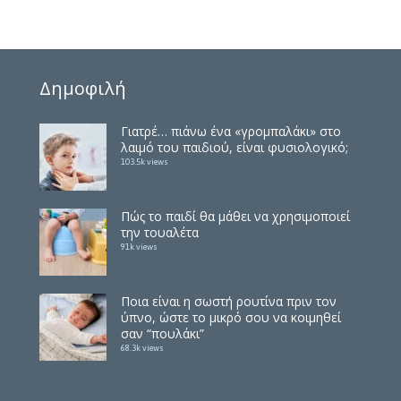
Δημοφιλή
Γιατρέ… πιάνω ένα «γρομπαλάκι» στο
λαιμό του παιδιού, είναι φυσιολογικό;
103.5k views
Πώς το παιδί θα μάθει να χρησιμοποιεί
την τουαλέτα
91k views
Ποια είναι η σωστή ρουτίνα πριν τον
ύπνο, ώστε το μικρό σου να κοιμηθεί
σαν “πουλάκι”
68.3k views