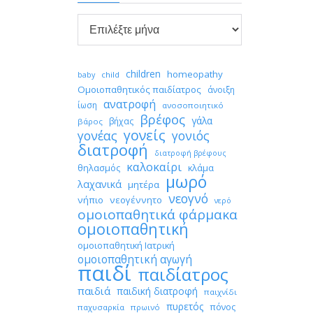

Αρχείο
children
homeopathy
child
baby
Ομοιοπαθητικός παιδίατρος
άνοιξη
ανατροφή
ίωση
ανοσοποιητικό
βρέφος
γάλα
βήχας
βάρος
γονείς
γονέας
γονιός
διατροφή
διατροφή βρέφους
καλοκαίρι
θηλασμός
κλάμα
μωρό
λαχανικά
μητέρα
νεογνό
νήπιο
νεογέννητο
νερό
ομοιοπαθητικά φάρμακα
ομοιοπαθητική
ομοιοπαθητική Ιατρική
ομοιοπαθητική αγωγή
παιδί
παιδίατρος
παιδιά
παιδική διατροφή
παιχνίδι
πυρετός
πόνος
παχυσαρκία
πρωινό