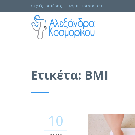
Συχνές Ερωτήσεις
Χάρτης ιστότοπου
Ετικέτα:
BMI
10