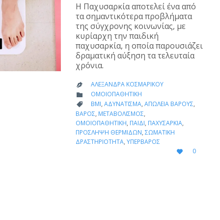
Η Παχυσαρκία αποτελεί ένα από
τα σημαντικότερα προβλήματα
της σύγχρονης κοινωνίας, με
κυρίαρχη την παιδική
παχυσαρκία, η οποία παρουσιάζει
δραματική αύξηση τα τελευταία
χρόνια.
ΑΛΕΞΆΝΔΡΑ ΚΟΣΜΑΡΊΚΟΥ

CATEGORY
ΟΜΟΙΟΠΑΘΗΤΙΚΉ

CATEGORY
BMI
,
ΑΔΥΝΆΤΙΣΜΑ
,
ΑΠΏΛΕΙΑ ΒΆΡΟΥΣ
,

ΒΆΡΟΣ
,
ΜΕΤΑΒΟΛΙΣΜΌΣ
,
ΟΜΟΙΟΠΑΘΗΤΙΚΉ
,
ΠΑΙΔΊ
,
ΠΑΧΥΣΑΡΚΊΑ
,
ΠΡΌΣΛΗΨΗ ΘΕΡΜΊΔΩΝ
,
ΣΩΜΑΤΙΚΉ
ΔΡΑΣΤΗΡΙΌΤΗΤΑ
,
ΥΠΈΡΒΑΡΟΣ
LOVE
0

IT