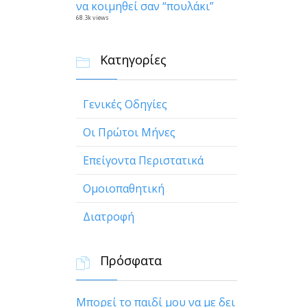
να κοιμηθεί σαν “πουλάκι”
68.3k views
Κατηγορίες

Γενικές Οδηγίες
Οι Πρώτοι Μήνες
Επείγοντα Περιστατικά
Ομοιοπαθητική
Διατροφή
Πρόσφατα

Μπορεί το παιδί μου να με δει