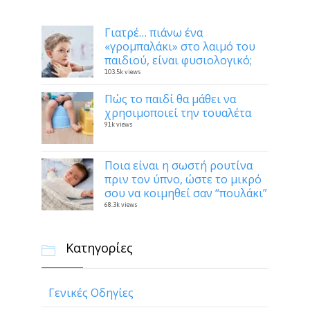
Γιατρέ… πιάνω ένα
«γρομπαλάκι» στο λαιμό του
παιδιού, είναι φυσιολογικό;
103.5k views
Πώς το παιδί θα μάθει να
χρησιμοποιεί την τουαλέτα
91k views
Ποια είναι η σωστή ρουτίνα
πριν τον ύπνο, ώστε το μικρό
σου να κοιμηθεί σαν “πουλάκι”
68.3k views
Κατηγορίες

Γενικές Οδηγίες