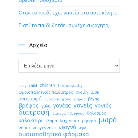
Βρεφική δυσχεσία
Όταν το παιδί έχει ναυτία στο αυτοκίνητο
Γιατί το παιδί ζητάει συνέχεια φαγητό;
Αρχείο


Αρχείο
children
homeopathy
child
baby
Ομοιοπαθητικός παιδίατρος
άνοιξη
ίωση
ανατροφή
βήχας
ανοσοποιητικό
βάρος
γονείς
βρέφος
γονέας
γονιός
γάλα
διατροφή
θηλασμός
διατροφή βρέφους
μωρό
καλοκαίρι
λαχανικά
κλάμα
μητέρα
νεογνό
νήπιο
νεογέννητο
νερό
ομοιοπαθητικά φάρμακα