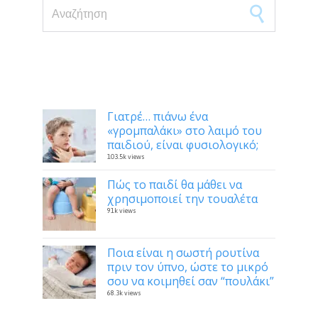
Search for:
Δημοφιλή
Γιατρέ… πιάνω ένα
«γρομπαλάκι» στο λαιμό του
παιδιού, είναι φυσιολογικό;
103.5k views
Πώς το παιδί θα μάθει να
χρησιμοποιεί την τουαλέτα
91k views
Ποια είναι η σωστή ρουτίνα
πριν τον ύπνο, ώστε το μικρό
σου να κοιμηθεί σαν “πουλάκι”
68.3k views