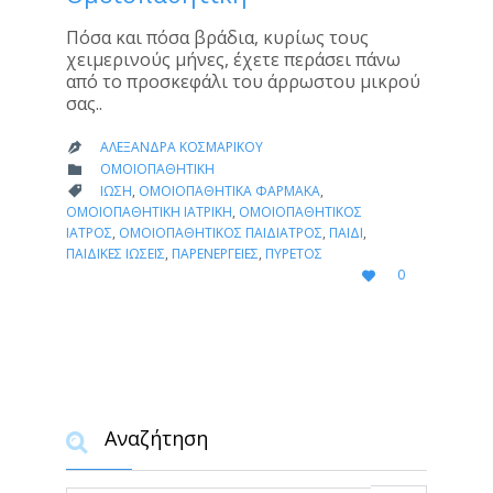
Πόσα και πόσα βράδια, κυρίως τους
χειμερινούς μήνες, έχετε περάσει πάνω
από το προσκεφάλι του άρρωστου μικρού
σας..
ΑΛΕΞΆΝΔΡΑ ΚΟΣΜΑΡΊΚΟΥ

CATEGORY
ΟΜΟΙΟΠΑΘΗΤΙΚΉ

CATEGORY
ΊΩΣΗ
,
ΟΜΟΙΟΠΑΘΗΤΙΚΆ ΦΆΡΜΑΚΑ
,

ΟΜΟΙΟΠΑΘΗΤΙΚΉ ΙΑΤΡΙΚΉ
,
ΟΜΟΙΟΠΑΘΗΤΙΚΌΣ
ΙΑΤΡΌΣ
,
ΟΜΟΙΟΠΑΘΗΤΙΚΌΣ ΠΑΙΔΊΑΤΡΟΣ
,
ΠΑΙΔΊ
,
ΠΑΙΔΙΚΈΣ ΙΏΣΕΙΣ
,
ΠΑΡΕΝΈΡΓΕΙΕΣ
,
ΠΥΡΕΤΌΣ
LOVE
0

IT
Αναζήτηση
