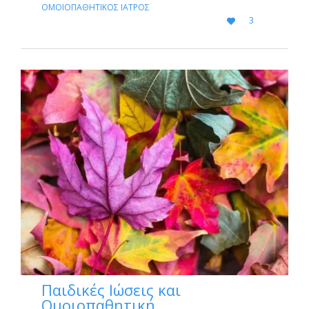
ΟΜΟΙΟΠΑΘΗΤΙΚΌΣ ΙΑΤΡΌΣ
LOVE
3

IT
Παιδικές Ιώσεις και
Ομοιοπαθητική