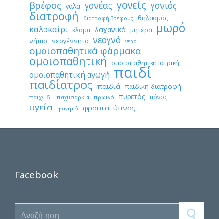
γονείς
βρέφος
γονέας
γονιός
γάλα
διατροφή
θηλασμός
διατροφή βρέφους
μωρό
καλοκαίρι
λαχανικά
κλάμα
μητέρα
νεογνό
νήπιο
νεογέννητο
νερό
ομοιοπαθητικά φάρμακα
ομοιοπαθητική
ομοιοπαθητική Ιατρική
παιδί
ομοιοπαθητική αγωγή
παιδίατρος
παιδιά
παιδική διατροφή
πυρετός
πόνος
παιχνίδι
παχυσαρκία
πρωινό
υγεία
φρούτα
ύπνος
φαγητό
Facebook
Search for: