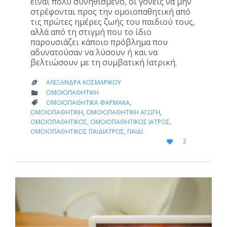
είναι πολύ συνηθισμένο, οι γονείς να μην
στρέφονται προς την ομοιοπαθητική από
τις πρώτες ημέρες ζωής του παιδιού τους,
αλλά από τη στιγμή που το ίδιο
παρουσιάζει κάποιο πρόβλημα που
αδυνατούσαν να λύσουν ή και να
βελτιώσουν με τη συμβατική Ιατρική.
ΑΛΕΞΆΝΔΡΑ ΚΟΣΜΑΡΊΚΟΥ

CATEGORY
ΟΜΟΙΟΠΑΘΗΤΙΚΉ

CATEGORY
ΟΜΟΙΟΠΑΘΗΤΙΚΆ ΦΆΡΜΑΚΑ
,

ΟΜΟΙΟΠΑΘΗΤΙΚΉ
,
ΟΜΟΙΟΠΑΘΗΤΙΚΉ ΑΓΩΓΉ
,
ΟΜΟΙΟΠΑΘΗΤΙΚΌΣ
,
ΟΜΟΙΟΠΑΘΗΤΙΚΌΣ ΙΑΤΡΌΣ
,
ΟΜΟΙΟΠΑΘΗΤΙΚΌΣ ΠΑΙΔΊΑΤΡΟΣ
,
ΠΑΙΔΊ
LOVE
2

IT