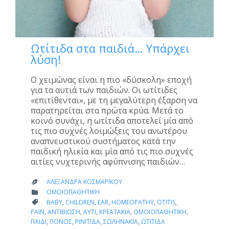
Ωτίτιδα στα παιδιά… Υπάρχει
λύση!
Ο χειμώνας είναι η πιο «δύσκολη» εποχή
για τα αυτιά των παιδιών. Οι ωτίτιδες
«επιτίθενται», με τη μεγαλύτερη έξαρση να
παρατηρείται στα πρώτα κρύα. Μετά το
κοινό συνάχι, η ωτίτιδα αποτελεί μία από
τις πιο συχνές λοιμώξεις του ανωτέρου
αναπνευστικού συστήματος κατά την
παιδική ηλικία και μία από τις πιο συχνές
αιτίες νυχτερινής αφύπνισης παιδιών…
ΑΛΕΞΆΝΔΡΑ ΚΟΣΜΑΡΊΚΟΥ

CATEGORY
ΟΜΟΙΟΠΑΘΗΤΙΚΉ

CATEGORY
BABY
,
CHILDREN
,
EAR
,
HOMEOPATHY
,
OTITIS
,

PAIN
,
ΑΝΤΙΒΊΩΣΗ
,
ΑΥΤΊ
,
ΚΡΕΑΤΆΚΙΑ
,
ΟΜΟΙΟΠΑΘΗΤΙΚΉ
,
ΠΑΙΔΊ
,
ΠΌΝΟΣ
,
ΡΙΝΊΤΙΔΑ
,
ΣΩΛΗΝΆΚΙΑ
,
ΩΤΊΤΙΔΑ