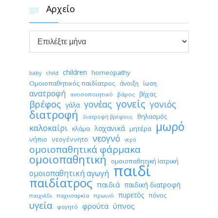
Αρχείο


Αρχείο
children
homeopathy
child
baby
Ομοιοπαθητικός παιδίατρος
άνοιξη
ίωση
ανατροφή
βήχας
ανοσοποιητικό
βάρος
γονείς
βρέφος
γονέας
γονιός
γάλα
διατροφή
θηλασμός
διατροφή βρέφους
μωρό
καλοκαίρι
λαχανικά
κλάμα
μητέρα
νεογνό
νήπιο
νεογέννητο
νερό
ομοιοπαθητικά φάρμακα
ομοιοπαθητική
ομοιοπαθητική Ιατρική
παιδί
ομοιοπαθητική αγωγή
παιδίατρος
παιδιά
παιδική διατροφή
πυρετός
πόνος
παιχνίδι
παχυσαρκία
πρωινό
υγεία
φρούτα
ύπνος
φαγητό