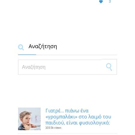
LOVE
3

IT
Αναζήτηση

Search for:
Δημοφιλή
Γιατρέ… πιάνω ένα
«γρομπαλάκι» στο λαιμό του
παιδιού, είναι φυσιολογικό;
103.5k views