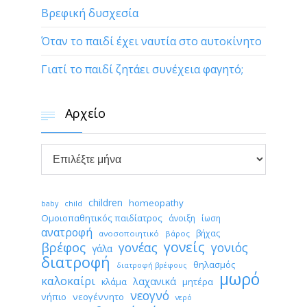
Βρεφική δυσχεσία
Όταν το παιδί έχει ναυτία στο αυτοκίνητο
Γιατί το παιδί ζητάει συνέχεια φαγητό;
Αρχείο


Αρχείο
children
homeopathy
child
baby
Ομοιοπαθητικός παιδίατρος
άνοιξη
ίωση
ανατροφή
βήχας
ανοσοποιητικό
βάρος
γονείς
βρέφος
γονέας
γονιός
γάλα
διατροφή
θηλασμός
διατροφή βρέφους
μωρό
καλοκαίρι
λαχανικά
κλάμα
μητέρα
νεογνό
νήπιο
νεογέννητο
νερό