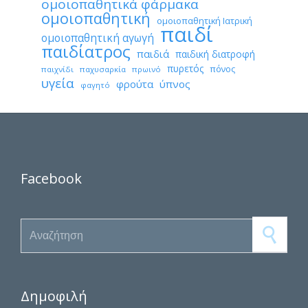
ομοιοπαθητικά φάρμακα
ομοιοπαθητική
ομοιοπαθητική Ιατρική
παιδί
ομοιοπαθητική αγωγή
παιδίατρος
παιδιά
παιδική διατροφή
πυρετός
πόνος
παιχνίδι
παχυσαρκία
πρωινό
υγεία
φρούτα
ύπνος
φαγητό
Facebook
Search for:
Δημοφιλή