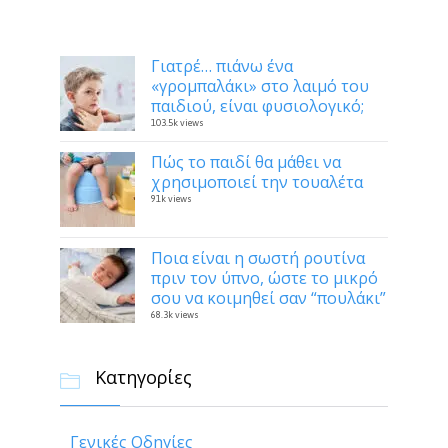
Δημοφιλή
Γιατρέ… πιάνω ένα
«γρομπαλάκι» στο λαιμό του
παιδιού, είναι φυσιολογικό;
103.5k views
Πώς το παιδί θα μάθει να
χρησιμοποιεί την τουαλέτα
91k views
Ποια είναι η σωστή ρουτίνα
πριν τον ύπνο, ώστε το μικρό
σου να κοιμηθεί σαν “πουλάκι”
68.3k views
Κατηγορίες

Γενικές Οδηγίες