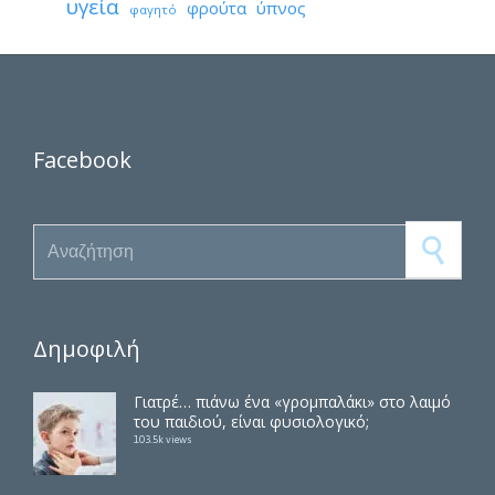
υγεία
φρούτα
ύπνος
φαγητό
Facebook
Search for:
Δημοφιλή
Γιατρέ… πιάνω ένα «γρομπαλάκι» στο λαιμό
του παιδιού, είναι φυσιολογικό;
103.5k views