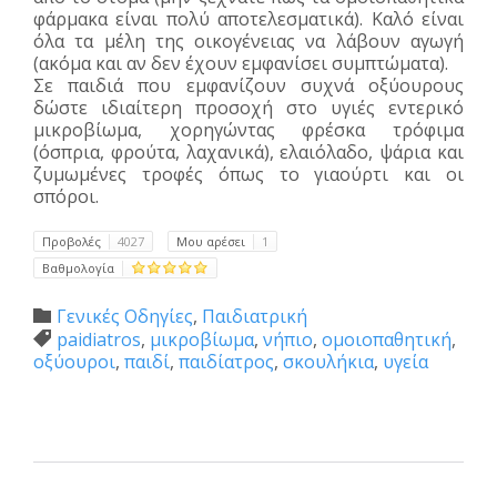
φάρμακα είναι πολύ αποτελεσματικά). Καλό είναι
όλα τα μέλη της οικογένειας να λάβουν αγωγή
(ακόμα και αν δεν έχουν εμφανίσει συμπτώματα).
Σε παιδιά που εμφανίζουν συχνά οξύουρους
δώστε ιδιαίτερη προσοχή στο υγιές εντερικό
μικροβίωμα, χορηγώντας φρέσκα τρόφιμα
(όσπρια, φρούτα, λαχανικά), ελαιόλαδο, ψάρια και
ζυμωμένες τροφές όπως το γιαούρτι και οι
σπόροι.
Προβολές
4027
Μου αρέσει
1
Βαθμολογία
Category
Γενικές Οδηγίες
,
Παιδιατρική

Tags
paidiatros
,
μικροβίωμα
,
νήπιο
,
ομοιοπαθητική
,

οξύουροι
,
παιδί
,
παιδίατρος
,
σκουλήκια
,
υγεία