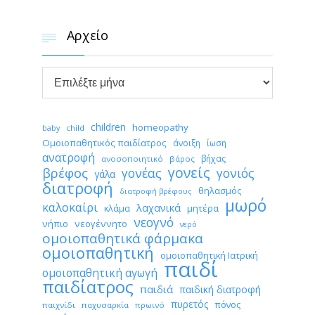
Αρχείο


Αρχείο
children
homeopathy
child
baby
Ομοιοπαθητικός παιδίατρος
άνοιξη
ίωση
ανατροφή
βήχας
ανοσοποιητικό
βάρος
γονείς
βρέφος
γονέας
γονιός
γάλα
διατροφή
θηλασμός
διατροφή βρέφους
μωρό
καλοκαίρι
λαχανικά
κλάμα
μητέρα
νεογνό
νήπιο
νεογέννητο
νερό
ομοιοπαθητικά φάρμακα
ομοιοπαθητική
ομοιοπαθητική Ιατρική
παιδί
ομοιοπαθητική αγωγή
παιδίατρος
παιδιά
παιδική διατροφή
πυρετός
πόνος
παιχνίδι
παχυσαρκία
πρωινό