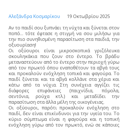
Αλεξάνδρα Κοσμαρίκου
19 Οκτωβρίου 2025
Αν το παιδί σου ξυπνάει τη νύχτα και ξύνεται στον
ποπό… τότε έφτασε η στιγμή να σου μιλήσω για
την πιο συνηθισμένη παρασίτωση στα παιδιά, την
οξυουρίαση!
Οι οξύουροι είναι μικροσκοπικά γριζόλευκα
σκουληκάκια που ζουν στο έντερο. Το βράδυ
μεταναστεύουν από το έντερο στην περιοχή γύρω
από τον πρωκτό όπου εναποθέτουν τα αβγά τους
και προκαλούν ενόχληση τοπικά και φαγούρα. Το
παιδί ξύνεται και τα αβγά κολλάνε στα χέρια και
κάτω από τα νύχια. Στη συνέχεια αγγίζει τις
διάφορες επιφάνειες (παιχνίδια, πόμολα,
σεντόνια, ρούχα κτλ.) και μεταδίδει την
παρασίτωση στα άλλα μέλη της οικογένειας.
Οι οξύουροι, παρότι προκαλούν ενόχληση στο
παιδί, δεν είναι επικίνδυνοι για την υγεία του. Το
κύριο σύμπτωμα είναι η φαγούρα και η τοπική
ενόχληση γύρω από τον πρωκτό, ενώ σε κάποιες