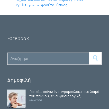
υγεία
φρούτα
ύπνος
φαγητό
Facebook
Search for:
Δημοφιλή
Γιατρέ… πιάνω ένα «γρομπαλάκι» στο λαιμό
του παιδιού, είναι φυσιολογικό;
103.5k views