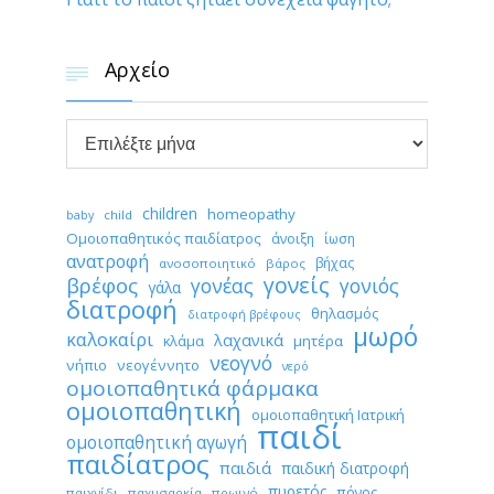
Αρχείο


Αρχείο
children
homeopathy
child
baby
Ομοιοπαθητικός παιδίατρος
άνοιξη
ίωση
ανατροφή
βήχας
ανοσοποιητικό
βάρος
γονείς
βρέφος
γονέας
γονιός
γάλα
διατροφή
θηλασμός
διατροφή βρέφους
μωρό
καλοκαίρι
λαχανικά
κλάμα
μητέρα
νεογνό
νήπιο
νεογέννητο
νερό
ομοιοπαθητικά φάρμακα
ομοιοπαθητική
ομοιοπαθητική Ιατρική
παιδί
ομοιοπαθητική αγωγή
παιδίατρος
παιδιά
παιδική διατροφή
πυρετός
πόνος
παιχνίδι
παχυσαρκία
πρωινό