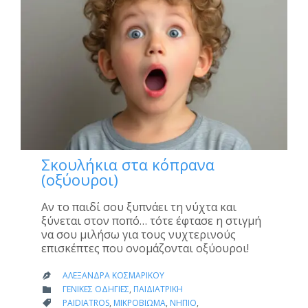
Σκουλήκια στα κόπρανα
(οξύουροι)
Αν το παιδί σου ξυπνάει τη νύχτα και
ξύνεται στον ποπό… τότε έφτασε η στιγμή
να σου μιλήσω για τους νυχτερινούς
επισκέπτες που ονομάζονται οξύουροι!
ΑΛΕΞΆΝΔΡΑ ΚΟΣΜΑΡΊΚΟΥ

CATEGORY
ΓΕΝΙΚΈΣ ΟΔΗΓΊΕΣ
,
ΠΑΙΔΙΑΤΡΙΚΉ

CATEGORY
PAIDIATROS
,
ΜΙΚΡΟΒΊΩΜΑ
,
ΝΉΠΙΟ
,
