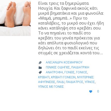
Είναι τρεις τα ξημερώματα.
Ησυχία. Και ξαφνικά ακούς κάτι
μικρά βηματάκια και μια φωνούλα:
«Μαμά, μπαμπά…» Πριν το
καταλάβεις, το μικρό σου έχει ήδη
κάνει κατάληψη στο κρεβάτι σου.
Το να πηγαίνει το παιδί στο
κρεβάτι του γονέα πρόκειται για
κάτι απόλυτα φυσιολογικό που
δηλώνει ότι το παιδί εκείνες τις
στιγμές σε χρειάζεται κοντά του….
ΑΛΕΞΆΝΔΡΑ ΚΟΣΜΑΡΊΚΟΥ

CATEGORY
ΓΕΝΙΚΈΣ ΟΔΗΓΊΕΣ
,
ΠΑΙΔΙΑΤΡΙΚΉ

CATEGORY
ΑΝΑΤΡΟΦΉ
,
ΓΟΝΕΊΣ
,
ΓΟΝΙΌΣ
,

ΚΡΕΒΑΤΙ
,
ΚΡΕΒΆΤΙ ΓΟΝΈΩΝ
,
ΝΥΧΤΕΡΙΝΈΣ
ΑΦΥΠΝΊΣΕΙΣ
,
ΠΑΙΔΊ
,
ΠΑΙΔΊΑΤΡΟΣ
,
ΎΠΝΟΣ
,
ΎΠΝΟΣ ΜΕ ΓΟΝΕΊΣ
LOVE
0

IT