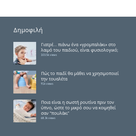
Δημοφιλή
Γιατρέ… πιάνω ένα «γρομπαλάκι» στο
λαιμό του παιδιού, είναι φυσιολογικό;
103.5k views
Πώς το παιδί θα μάθει να χρησιμοποιεί
την τουαλέτα
91k views
Ποια είναι η σωστή ρουτίνα πριν τον
ύπνο, ώστε το μικρό σου να κοιμηθεί
σαν “πουλάκι”
68.3k views