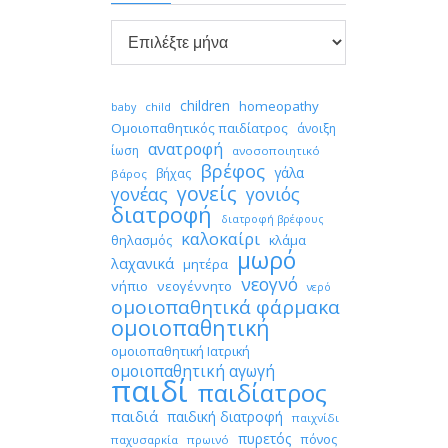

Αρχείο
children
homeopathy
child
baby
Ομοιοπαθητικός παιδίατρος
άνοιξη
ανατροφή
ίωση
ανοσοποιητικό
βρέφος
γάλα
βήχας
βάρος
γονείς
γονέας
γονιός
διατροφή
διατροφή βρέφους
καλοκαίρι
θηλασμός
κλάμα
μωρό
λαχανικά
μητέρα
νεογνό
νήπιο
νεογέννητο
νερό
ομοιοπαθητικά φάρμακα
ομοιοπαθητική
ομοιοπαθητική Ιατρική
ομοιοπαθητική αγωγή
παιδί
παιδίατρος
παιδιά
παιδική διατροφή
παιχνίδι
πυρετός
πόνος
παχυσαρκία
πρωινό