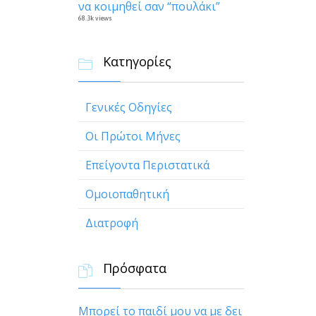
να κοιμηθεί σαν “πουλάκι”
68.3k views
Κατηγορίες

Γενικές Οδηγίες
Οι Πρώτοι Μήνες
Επείγοντα Περιστατικά
Ομοιοπαθητική
Διατροφή
Πρόσφατα

Μπορεί το παιδί μου να με δει