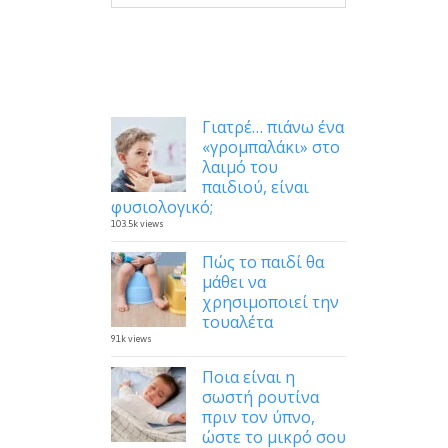
Δημοφιλή
Γιατρέ… πιάνω ένα
«γρομπαλάκι» στο
λαιμό του
παιδιού, είναι
φυσιολογικό;
103.5k views
Πώς το παιδί θα
μάθει να
χρησιμοποιεί την
τουαλέτα
91k views
Ποια είναι η
σωστή ρουτίνα
πριν τον ύπνο,
ώστε το μικρό σου