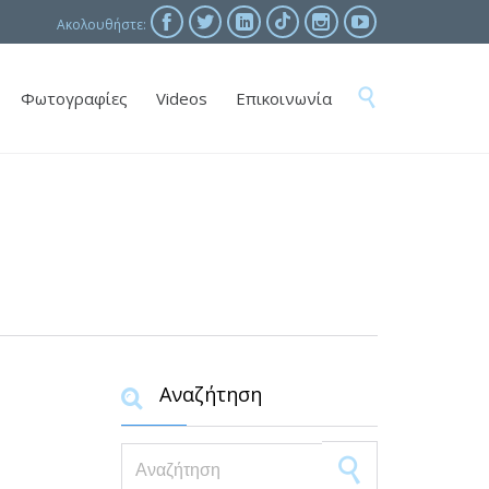





Ακολουθήστε:
Skip

Φωτογραφίες
Videos
Επικοινωνία
to
content
Αναζήτηση

Search for: