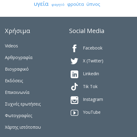
υγεία
φρούτα
ύπνος
φαγητό
Χρήσιμα
Social Media
Videos

Facebook
Αρθρογραφία

X (Twitter)
Βιογραφικό

Linkedin
Εκδόσεις
Tik Tok
Επικοινωνία

Instagram
Συχνές ερωτήσεις

YouTube
Φωτογραφίες
Χάρτης ιστότοπου