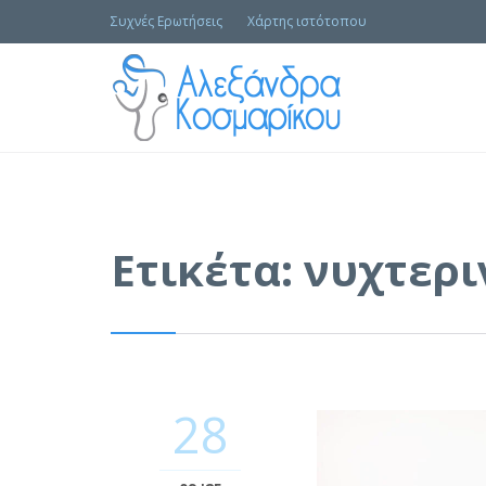
Συχνές Ερωτήσεις
Χάρτης ιστότοπου
Ετικέτα:
νυχτερι
28