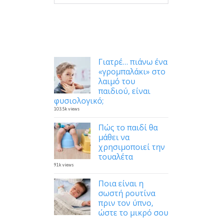
Δημοφιλή
Γιατρέ… πιάνω ένα
«γρομπαλάκι» στο
λαιμό του
παιδιού, είναι
φυσιολογικό;
103.5k views
Πώς το παιδί θα
μάθει να
χρησιμοποιεί την
τουαλέτα
91k views
Ποια είναι η
σωστή ρουτίνα
πριν τον ύπνο,
ώστε το μικρό σου