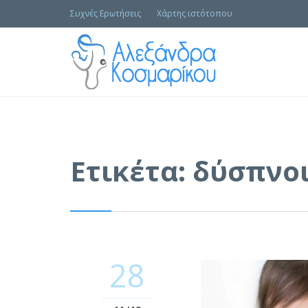
Συχνές Ερωτήσεις
Χάρτης ιστότοπου
Ετικέτα:
δύσπνο
28