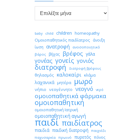

Αρχείο
children
homeopathy
child
baby
Ομοιοπαθητικός παιδίατρος
άνοιξη
ανατροφή
ίωση
ανοσοποιητικό
βρέφος
γάλα
βήχας
βάρος
γονείς
γονέας
γονιός
διατροφή
διατροφή βρέφους
καλοκαίρι
θηλασμός
κλάμα
μωρό
λαχανικά
μητέρα
νεογνό
νήπιο
νεογέννητο
νερό
ομοιοπαθητικά φάρμακα
ομοιοπαθητική
ομοιοπαθητική Ιατρική
ομοιοπαθητική αγωγή
παιδί
παιδίατρος
παιδιά
παιδική διατροφή
παιχνίδι
πυρετός
πόνος
παχυσαρκία
πρωινό