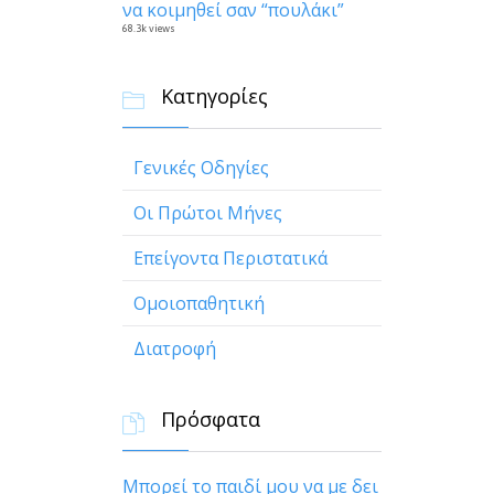
να κοιμηθεί σαν “πουλάκι”
68.3k views
Κατηγορίες

Γενικές Οδηγίες
Οι Πρώτοι Μήνες
Επείγοντα Περιστατικά
Ομοιοπαθητική
Διατροφή
Πρόσφατα

Μπορεί το παιδί μου να με δει