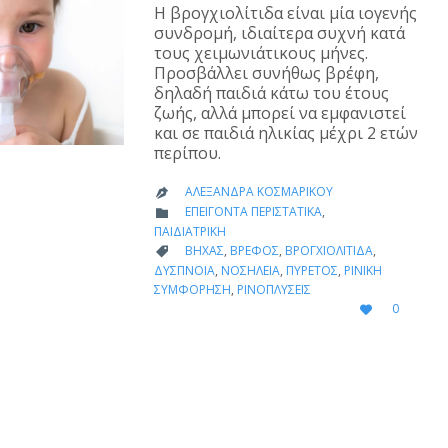
Η βρογχιολίτιδα είναι μία ιογενής
συνδρομή, ιδιαίτερα συχνή κατά
τους χειμωνιάτικους μήνες.
Προσβάλλει συνήθως βρέφη,
δηλαδή παιδιά κάτω του έτους
ζωής, αλλά μπορεί να εμφανιστεί
και σε παιδιά ηλικίας μέχρι 2 ετών
περίπου.
ΑΛΕΞΆΝΔΡΑ ΚΟΣΜΑΡΊΚΟΥ

CATEGORY
ΕΠΕΊΓΟΝΤΑ ΠΕΡΙΣΤΑΤΙΚΆ
,

ΠΑΙΔΙΑΤΡΙΚΉ
CATEGORY
ΒΉΧΑΣ
,
ΒΡΈΦΟΣ
,
ΒΡΟΓΧΙΟΛΊΤΙΔΑ
,

ΔΎΣΠΝΟΙΑ
,
ΝΟΣΗΛΕΊΑ
,
ΠΥΡΕΤΌΣ
,
ΡΙΝΙΚΉ
ΣΥΜΦΌΡΗΣΗ
,
ΡΙΝΟΠΛΎΣΕΙΣ
LOVE
0

IT