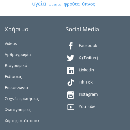
υγεία
φρούτα
ύπνος
φαγητό
Χρήσιμα
Social Media
Videos

Facebook
Αρθρογραφία

X (Twitter)
Βιογραφικό

Linkedin
Εκδόσεις
Tik Tok
Επικοινωνία

Instagram
Συχνές ερωτήσεις

YouTube
Φωτογραφίες
Χάρτης ιστότοπου