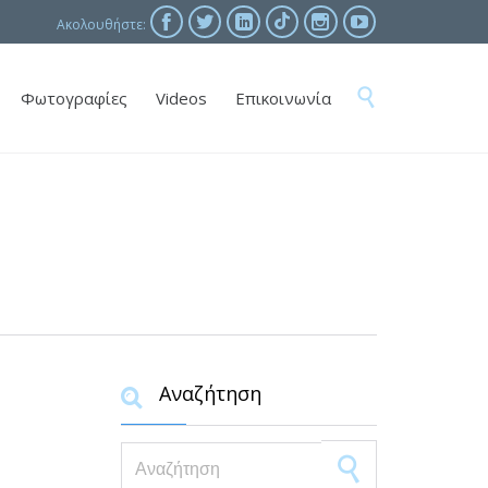





Ακολουθήστε:
Skip

Φωτογραφίες
Videos
Επικοινωνία
to
content
Αναζήτηση

Search for: