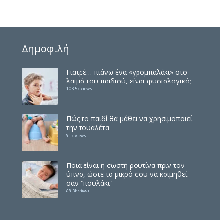
Δημοφιλή
Γιατρέ… πιάνω ένα «γρομπαλάκι» στο
λαιμό του παιδιού, είναι φυσιολογικό;
103.5k views
Πώς το παιδί θα μάθει να χρησιμοποιεί
την τουαλέτα
91k views
Ποια είναι η σωστή ρουτίνα πριν τον
ύπνο, ώστε το μικρό σου να κοιμηθεί
σαν “πουλάκι”
68.3k views