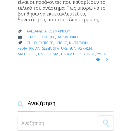
είναι οι παράγοντες που καθορίζουν το
τελικό του ανάστημα; Πως μπορώ να το
βοηθήσω να εκμεταλλευτεί τις
δυνατότητες που του έδωσε η φύση;
ΑΛΕΞΆΝΔΡΑ ΚΟΣΜΑΡΊΚΟΥ

CATEGORY
ΓΕΝΙΚΈΣ ΟΔΗΓΊΕΣ
,
ΠΑΙΔΙΑΤΡΙΚΉ

CATEGORY
CHILD
,
EXERCISE
,
HEIGHT
,
NUTRITION
,

PEDIATRICIAN
,
SLEEP
,
STATURE
,
SUN
,
ΆΣΚΗΣΗ
,
ΔΙΑΤΡΟΦΉ
,
ΉΛΙΟΣ
,
ΠΑΙΔΊ
,
ΠΑΙΔΊΑΤΡΟΣ
,
ΎΠΝΟΣ
,
ΎΨΟΣ
LOVE
0

IT
Αναζήτηση

Search for: