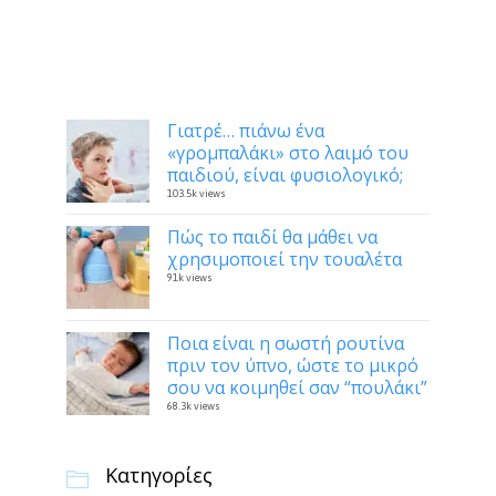
Δημοφιλή
Γιατρέ… πιάνω ένα
«γρομπαλάκι» στο λαιμό του
παιδιού, είναι φυσιολογικό;
103.5k views
Πώς το παιδί θα μάθει να
χρησιμοποιεί την τουαλέτα
91k views
Ποια είναι η σωστή ρουτίνα
πριν τον ύπνο, ώστε το μικρό
σου να κοιμηθεί σαν “πουλάκι”
68.3k views
Κατηγορίες
