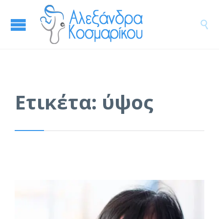

Ετικέτα:
ύψος