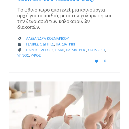
Το φθινόπωρο αποτελεί μια καινούργια
αρχή για τα παιδιά, μετά την χαλάρωση και
την ξενοιασιά των καλοκαιρινών
διακοπών.
ΑΛΕΞΆΝΔΡΑ ΚΟΣΜΑΡΊΚΟΥ

CATEGORY
ΓΕΝΙΚΈΣ ΟΔΗΓΊΕΣ
,
ΠΑΙΔΙΑΤΡΙΚΉ

CATEGORY
ΒΆΡΟΣ
,
ΈΛΕΓΧΟΣ
,
ΠΑΙΔΊ
,
ΠΑΙΔΊΑΤΡΟΣ
,
ΣΚΟΛΊΩΣΗ
,

ΎΠΝΟΣ
,
ΎΨΟΣ
LOVE
0

IT