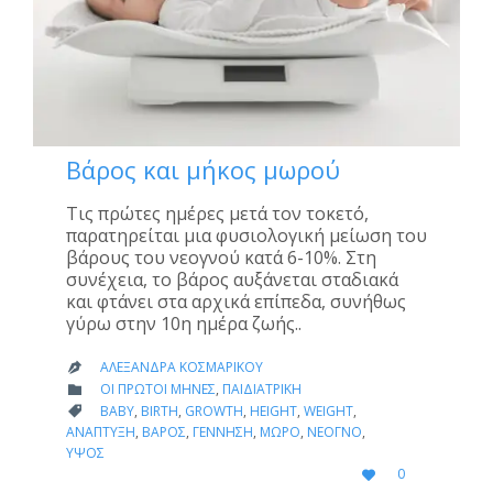
Βάρος και μήκος μωρού
Τις πρώτες ημέρες μετά τον τοκετό,
παρατηρείται μια φυσιολογική μείωση του
βάρους του νεογνού κατά 6-10%. Στη
συνέχεια, το βάρος αυξάνεται σταδιακά
και φτάνει στα αρχικά επίπεδα, συνήθως
γύρω στην 10η ημέρα ζωής..
ΑΛΕΞΆΝΔΡΑ ΚΟΣΜΑΡΊΚΟΥ

CATEGORY
ΟΙ ΠΡΏΤΟΙ ΜΉΝΕΣ
,
ΠΑΙΔΙΑΤΡΙΚΉ

CATEGORY
BABY
,
BIRTH
,
GROWTH
,
HEIGHT
,
WEIGHT
,

ΑΝΆΠΤΥΞΗ
,
ΒΆΡΟΣ
,
ΓΈΝΝΗΣΗ
,
ΜΩΡΌ
,
ΝΕΟΓΝΌ
,
ΎΨΟΣ
LOVE
0

IT