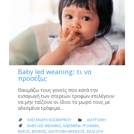
Baby led weaning: τι να
προσέξω;
Θαυμάζω τους γονείς που κατά την
εισαγωγή των στερεών τροφών επιλέγουν
να μην ταΐζουν οι ίδιοι το μωρό τους με
αλεσμένα τρόφιμα…
CATEGORY
ΑΛΕΞΆΝΔΡΑ ΚΟΣΜΑΡΊΚΟΥ
ΔΙΑΤΡΟΦΉ


CATEGORY
BABY LED WEANING
,
ΑΛΕΣΜΈΝΑ ΤΡΌΦΙΜΑ
,

ΒΆΡΟΣ
,
ΒΡΈΦΟΣ
,
ΔΙΑΤΡΟΦΉ ΒΡΈΦΟΥΣ
,
ΕΙΣΑΓΩΓΉ