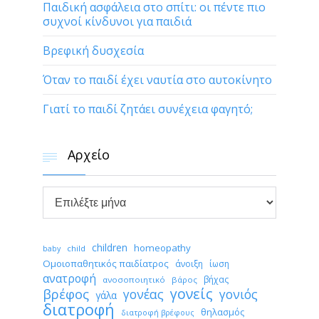
Παιδική ασφάλεια στο σπίτι: οι πέντε πιο
συχνοί κίνδυνοι για παιδιά
Βρεφική δυσχεσία
Όταν το παιδί έχει ναυτία στο αυτοκίνητο
Γιατί το παιδί ζητάει συνέχεια φαγητό;
Αρχείο


Αρχείο
children
homeopathy
child
baby
Ομοιοπαθητικός παιδίατρος
άνοιξη
ίωση
ανατροφή
βήχας
ανοσοποιητικό
βάρος
γονείς
βρέφος
γονέας
γονιός
γάλα
διατροφή
θηλασμός
διατροφή βρέφους