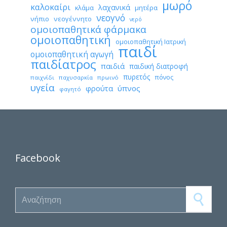
μωρό
καλοκαίρι
λαχανικά
κλάμα
μητέρα
νεογνό
νήπιο
νεογέννητο
νερό
ομοιοπαθητικά φάρμακα
ομοιοπαθητική
ομοιοπαθητική Ιατρική
παιδί
ομοιοπαθητική αγωγή
παιδίατρος
παιδιά
παιδική διατροφή
πυρετός
πόνος
παιχνίδι
παχυσαρκία
πρωινό
υγεία
φρούτα
ύπνος
φαγητό
Facebook
Search for: