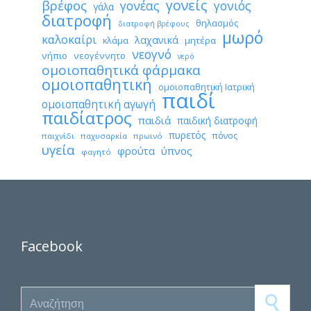
γονείς
βρέφος
γονέας
γονιός
γάλα
διατροφή
θηλασμός
διατροφή βρέφους
μωρό
καλοκαίρι
λαχανικά
κλάμα
μητέρα
νεογνό
νήπιο
νεογέννητο
νερό
ομοιοπαθητικά φάρμακα
ομοιοπαθητική
ομοιοπαθητική Ιατρική
παιδί
ομοιοπαθητική αγωγή
παιδίατρος
παιδιά
παιδική διατροφή
πυρετός
πόνος
παιχνίδι
παχυσαρκία
πρωινό
υγεία
φρούτα
ύπνος
φαγητό
Facebook
Search for: