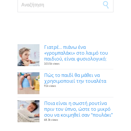
Search for:
Δημοφιλή
Γιατρέ… πιάνω ένα
«γρομπαλάκι» στο λαιμό του
παιδιού, είναι φυσιολογικό;
103.5k views
Πώς το παιδί θα μάθει να
χρησιμοποιεί την τουαλέτα
91k views
Ποια είναι η σωστή ρουτίνα
πριν τον ύπνο, ώστε το μικρό
σου να κοιμηθεί σαν “πουλάκι”
68.3k views