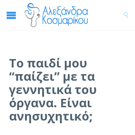

Το παιδί μου
“παίζει” με τα
γεννητικά του
όργανα. Είναι
ανησυχητικό;