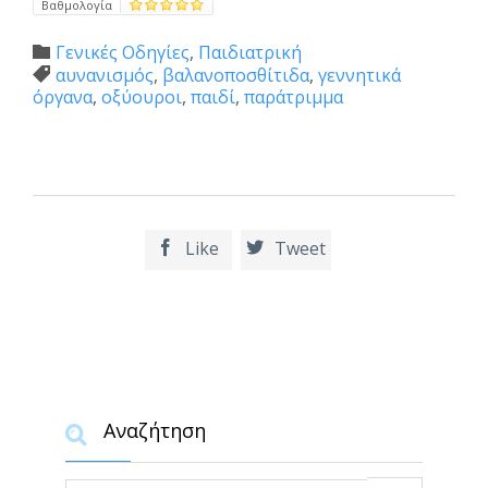
Βαθμολογία
Category
Γενικές Οδηγίες
,
Παιδιατρική

Tags
αυνανισμός
,
βαλανοποσθίτιδα
,
γεννητικά

όργανα
,
οξύουροι
,
παιδί
,
παράτριμμα
Like
Tweet


Αναζήτηση
