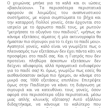
Ο χειμώνας μπήκε για τα καλά και οι ιώσεις
«βασιλεύουν». Τα περισσότερα περιστατικά
αφορούν σε λοιμώξεις του αναπνευστικού
συστήματος, με κύρια συμπτώματα το βήχα και
την καταρροή. Πολλοί γονείς, όταν έρχονται στο
ιατρείο με το άρρωστο παιδί τους, με ρωτούν
“μετρήσατε το οξυγόνο του παιδιού;”, «μήπως αν
κάναμε εξετάσεις αίματος ή μία ακτινογραφία θα
ήμασταν πιο σίγουροι για το τι έχει το παιδί μου;».
Αγαπητοί γονείς, καλό είναι να γνωρίζετε πως ο
πλεονασμός των εξετάσεων δεν έχει πάντα κάτι να
προσφέρει στο παιδί σας. Και η Γιατρός που δεν
προτείνει πληθώρα άσκοπων εξετάσεων δεν
δείχνει αδιαφορία, αλλά πραγματικό ενδιαφέρον
για το παιδί σας! Κι όμως, γνωρίζω πως εσείς θα
αισθανόσασταν ακόμα πιο ήρεμοι, αν κάναμε στο
μικρό σας 1000 εξετάσεις επιπλέον. Επιτρέψτε
όμως στην Παιδίατρο να κάνει τη διάγνωση με
σιγουριά και να κατευθύνει τους γονείς, όσον
αφορά στα περισσότερα οξέα περιστατικά, μέσω
μιας απλής κλινικής εξέτασης! Αυτό εξάλλου
διδαχτήκαμε, να κάνουμε το καλύτερο που