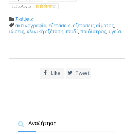
Βαθμολογία
Category
Σκέψεις

Tags
ακτινογραφία
,
εξετάσεις
,
εξετάσεις αίματος
,

ιώσεις
,
κλινική εξέταση
,
παιδί
,
παιδίατρος
,
υγεία
Like
Tweet


Αναζήτηση
