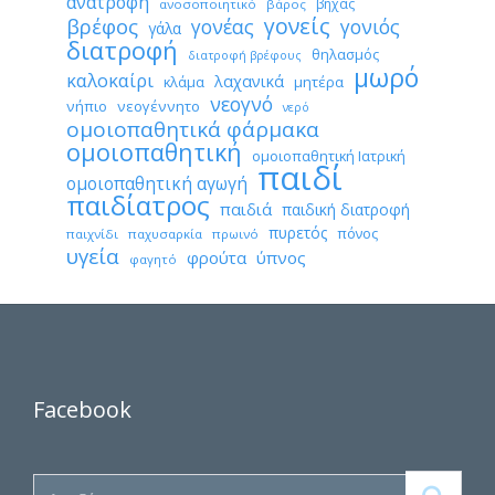
ανατροφή
βήχας
ανοσοποιητικό
βάρος
γονείς
βρέφος
γονέας
γονιός
γάλα
διατροφή
θηλασμός
διατροφή βρέφους
μωρό
καλοκαίρι
λαχανικά
κλάμα
μητέρα
νεογνό
νήπιο
νεογέννητο
νερό
ομοιοπαθητικά φάρμακα
ομοιοπαθητική
ομοιοπαθητική Ιατρική
παιδί
ομοιοπαθητική αγωγή
παιδίατρος
παιδιά
παιδική διατροφή
πυρετός
πόνος
παιχνίδι
παχυσαρκία
πρωινό
υγεία
φρούτα
ύπνος
φαγητό
Facebook
Search for: