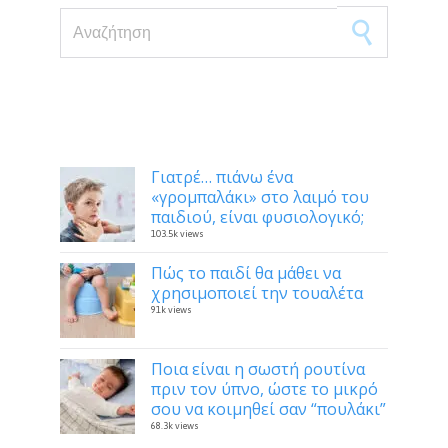
Search for:
Δημοφιλή
Γιατρέ… πιάνω ένα
«γρομπαλάκι» στο λαιμό του
παιδιού, είναι φυσιολογικό;
103.5k views
Πώς το παιδί θα μάθει να
χρησιμοποιεί την τουαλέτα
91k views
Ποια είναι η σωστή ρουτίνα
πριν τον ύπνο, ώστε το μικρό
σου να κοιμηθεί σαν “πουλάκι”
68.3k views