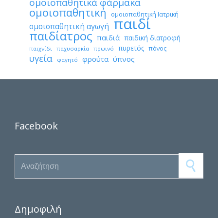
ομοιοπαθητικά φάρμακα
ομοιοπαθητική
ομοιοπαθητική Ιατρική
παιδί
ομοιοπαθητική αγωγή
παιδίατρος
παιδιά
παιδική διατροφή
πυρετός
πόνος
παιχνίδι
παχυσαρκία
πρωινό
υγεία
φρούτα
ύπνος
φαγητό
Facebook
Search for:
Δημοφιλή