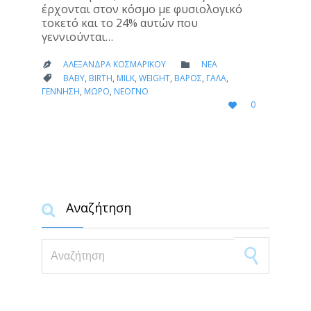
έρχονται στον κόσμο με φυσιολογικό
τοκετό και το 24% αυτών που
γεννιούνται…
CATEGORY
ΑΛΕΞΆΝΔΡΑ ΚΟΣΜΑΡΊΚΟΥ
ΝΈΑ


CATEGORY
BABY
,
BIRTH
,
MILK
,
WEIGHT
,
ΒΆΡΟΣ
,
ΓΆΛΑ
,

ΓΈΝΝΗΣΗ
,
ΜΩΡΌ
,
ΝΕΟΓΝΌ
LOVE
0

IT
Αναζήτηση

Search for: