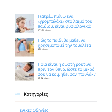
Δημοφιλή
Γιατρέ… πιάνω ένα
«γρομπαλάκι» στο λαιμό του
παιδιού, είναι φυσιολογικό;
103.5k views
Πώς το παιδί θα μάθει να
χρησιμοποιεί την τουαλέτα
91k views
Ποια είναι η σωστή ρουτίνα
πριν τον ύπνο, ώστε το μικρό
σου να κοιμηθεί σαν “πουλάκι”
68.3k views
Κατηγορίες

Γενικές Οδηγίες