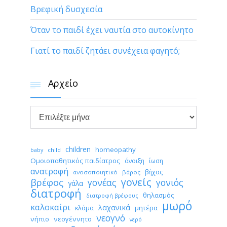
Βρεφική δυσχεσία
Όταν το παιδί έχει ναυτία στο αυτοκίνητο
Γιατί το παιδί ζητάει συνέχεια φαγητό;
Αρχείο


Αρχείο
children
homeopathy
child
baby
Ομοιοπαθητικός παιδίατρος
άνοιξη
ίωση
ανατροφή
βήχας
ανοσοποιητικό
βάρος
γονείς
βρέφος
γονέας
γονιός
γάλα
διατροφή
θηλασμός
διατροφή βρέφους
μωρό
καλοκαίρι
λαχανικά
κλάμα
μητέρα
νεογνό
νήπιο
νεογέννητο
νερό