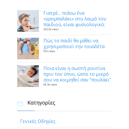
Γιατρέ… πιάνω ένα
«γρομπαλάκι» στο λαιμό του
παιδιού, είναι φυσιολογικό;
103.5k views
Πώς το παιδί θα μάθει να
χρησιμοποιεί την τουαλέτα
91k views
Ποια είναι η σωστή ρουτίνα
πριν τον ύπνο, ώστε το μικρό
σου να κοιμηθεί σαν “πουλάκι”
68.3k views
Κατηγορίες

Γενικές Οδηγίες