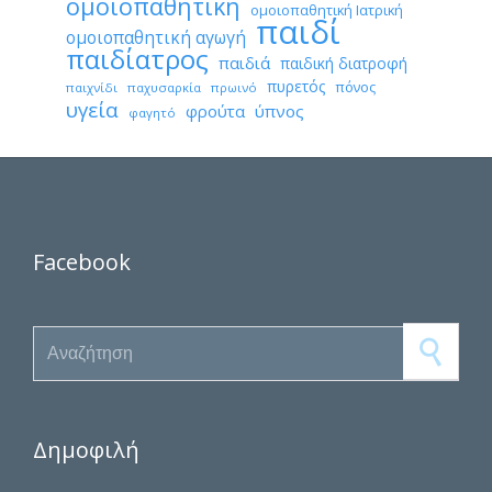
ομοιοπαθητική
ομοιοπαθητική Ιατρική
παιδί
ομοιοπαθητική αγωγή
παιδίατρος
παιδιά
παιδική διατροφή
πυρετός
πόνος
παιχνίδι
παχυσαρκία
πρωινό
υγεία
φρούτα
ύπνος
φαγητό
Facebook
Search for:
Δημοφιλή