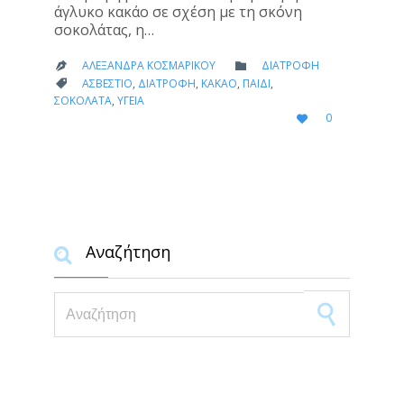
άγλυκο κακάο σε σχέση με τη σκόνη
σοκολάτας, η…
CATEGORY
ΑΛΕΞΆΝΔΡΑ ΚΟΣΜΑΡΊΚΟΥ
ΔΙΑΤΡΟΦΉ


CATEGORY
ΑΣΒΈΣΤΙΟ
,
ΔΙΑΤΡΟΦΉ
,
ΚΑΚΆΟ
,
ΠΑΙΔΊ
,

ΣΟΚΟΛΆΤΑ
,
ΥΓΕΊΑ
LOVE
0

IT
Αναζήτηση

Search for:
Δημοφιλή