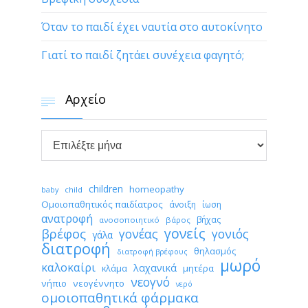
Όταν το παιδί έχει ναυτία στο αυτοκίνητο
Γιατί το παιδί ζητάει συνέχεια φαγητό;
Αρχείο


Αρχείο
children
homeopathy
child
baby
Ομοιοπαθητικός παιδίατρος
άνοιξη
ίωση
ανατροφή
βήχας
ανοσοποιητικό
βάρος
γονείς
βρέφος
γονέας
γονιός
γάλα
διατροφή
θηλασμός
διατροφή βρέφους
μωρό
καλοκαίρι
λαχανικά
κλάμα
μητέρα
νεογνό
νήπιο
νεογέννητο
νερό
ομοιοπαθητικά φάρμακα