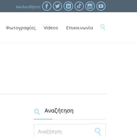





Ακολουθήστε:
Skip

Φωτογραφίες
Videos
Επικοινωνία
to
content
Αναζήτηση

Search for: