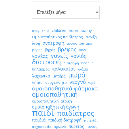

Αρχείο
children
homeopathy
child
baby
Ομοιοπαθητικός παιδίατρος
άνοιξη
ανατροφή
ίωση
ανοσοποιητικό
βρέφος
γάλα
βήχας
βάρος
γονείς
γονέας
γονιός
διατροφή
διατροφή βρέφους
καλοκαίρι
θηλασμός
κλάμα
μωρό
λαχανικά
μητέρα
νεογνό
νήπιο
νεογέννητο
νερό
ομοιοπαθητικά φάρμακα
ομοιοπαθητική
ομοιοπαθητική Ιατρική
ομοιοπαθητική αγωγή
παιδί
παιδίατρος
παιδιά
παιδική διατροφή
παιχνίδι
πυρετός
πόνος
παχυσαρκία
πρωινό