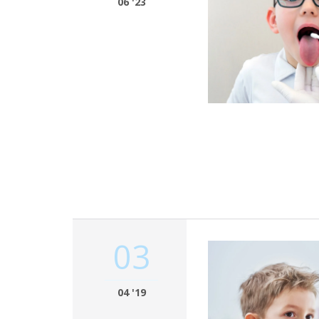
06 '23
03
04 '19