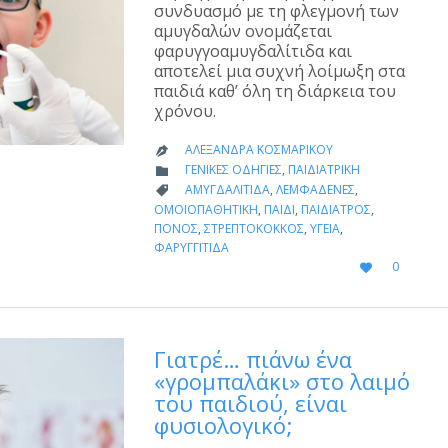
συνδυασμό με τη φλεγμονή των
αμυγδαλών ονομάζεται
φαρυγγοαμυγδαλίτιδα και
αποτελεί μια συχνή λοίμωξη στα
παιδιά καθ’ όλη τη διάρκεια του
χρόνου.
ΑΛΕΞΆΝΔΡΑ ΚΟΣΜΑΡΊΚΟΥ

CATEGORY
ΓΕΝΙΚΈΣ ΟΔΗΓΊΕΣ
,
ΠΑΙΔΙΑΤΡΙΚΉ

CATEGORY
ΑΜΥΓΔΑΛΊΤΙΔΑ
,
ΛΕΜΦΑΔΈΝΕΣ
,

ΟΜΟΙΟΠΑΘΗΤΙΚΉ
,
ΠΑΙΔΊ
,
ΠΑΙΔΊΑΤΡΟΣ
,
ΠΌΝΟΣ
,
ΣΤΡΕΠΤΌΚΟΚΚΟΣ
,
ΥΓΕΊΑ
,
ΦΑΡΥΓΓΊΤΙΔΑ
LOVE
0

IT
Γιατρέ… πιάνω ένα
«γρομπαλάκι» στο λαιμό
του παιδιού, είναι
φυσιολογικό;