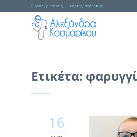
Συχνές Ερωτήσεις
Χάρτης ιστότοπου
Ετικέτα:
φαρυγγί
16