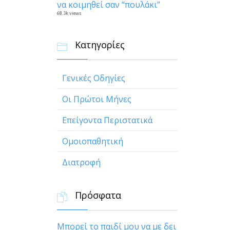
να κοιμηθεί σαν “πουλάκι”
68.3k views
Κατηγορίες

Γενικές Οδηγίες
Οι Πρώτοι Μήνες
Επείγοντα Περιστατικά
Ομοιοπαθητική
Διατροφή
Πρόσφατα

Μπορεί το παιδί μου να με δει