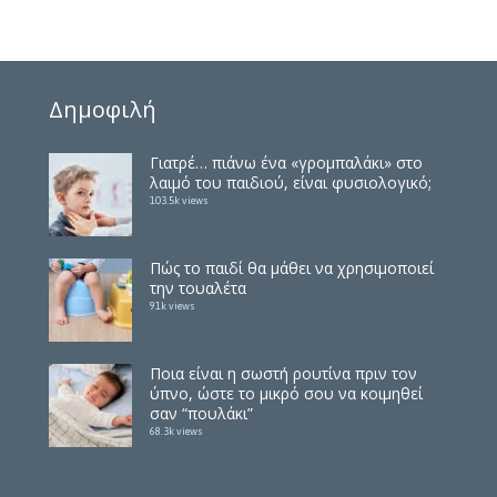
Δημοφιλή
Γιατρέ… πιάνω ένα «γρομπαλάκι» στο
λαιμό του παιδιού, είναι φυσιολογικό;
103.5k views
Πώς το παιδί θα μάθει να χρησιμοποιεί
την τουαλέτα
91k views
Ποια είναι η σωστή ρουτίνα πριν τον
ύπνο, ώστε το μικρό σου να κοιμηθεί
σαν “πουλάκι”
68.3k views