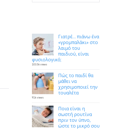
Δημοφιλή
Γιατρέ… πιάνω ένα
«γρομπαλάκι» στο
λαιμό του
παιδιού, είναι
φυσιολογικό;
103.5k views
Πώς το παιδί θα
μάθει να
χρησιμοποιεί την
τουαλέτα
91k views
Ποια είναι η
σωστή ρουτίνα
πριν τον ύπνο,
ώστε το μικρό σου