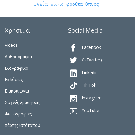
υγεία
φρούτα
ύπνος
φαγητό
Χρήσιμα
Social Media
Videos

Facebook
Αρθρογραφία

X (Twitter)
Βιογραφικό

Linkedin
Εκδόσεις
Tik Tok
Επικοινωνία

Instagram
Συχνές ερωτήσεις

YouTube
Φωτογραφίες
Χάρτης ιστότοπου