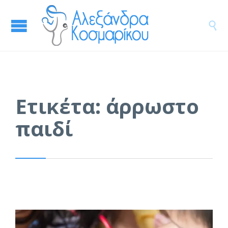

Ετικέτα:
άρρωστο
παιδί