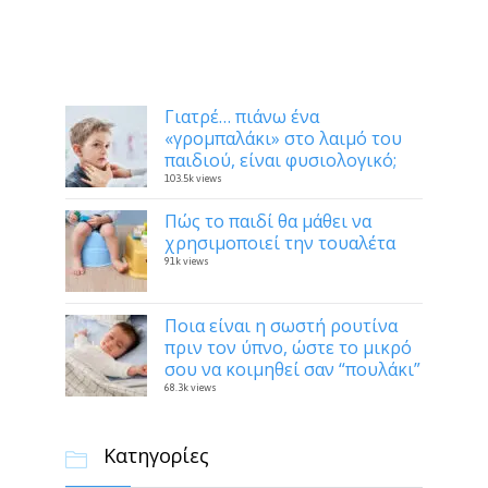
Δημοφιλή
Γιατρέ… πιάνω ένα
«γρομπαλάκι» στο λαιμό του
παιδιού, είναι φυσιολογικό;
103.5k views
Πώς το παιδί θα μάθει να
χρησιμοποιεί την τουαλέτα
91k views
Ποια είναι η σωστή ρουτίνα
πριν τον ύπνο, ώστε το μικρό
σου να κοιμηθεί σαν “πουλάκι”
68.3k views
Κατηγορίες
