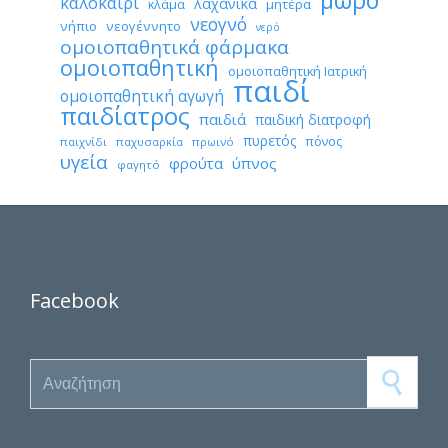
μωρό
καλοκαίρι
λαχανικά
κλάμα
μητέρα
νεογνό
νήπιο
νεογέννητο
νερό
ομοιοπαθητικά φάρμακα
ομοιοπαθητική
ομοιοπαθητική Ιατρική
παιδί
ομοιοπαθητική αγωγή
παιδίατρος
παιδιά
παιδική διατροφή
πυρετός
πόνος
παιχνίδι
παχυσαρκία
πρωινό
υγεία
φρούτα
ύπνος
φαγητό
Facebook
Search for: