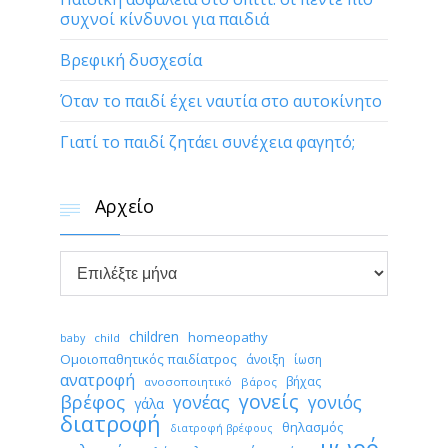
συχνοί κίνδυνοι για παιδιά
Βρεφική δυσχεσία
Όταν το παιδί έχει ναυτία στο αυτοκίνητο
Γιατί το παιδί ζητάει συνέχεια φαγητό;
Αρχείο


Αρχείο
children
homeopathy
child
baby
Ομοιοπαθητικός παιδίατρος
άνοιξη
ίωση
ανατροφή
βήχας
ανοσοποιητικό
βάρος
γονείς
βρέφος
γονέας
γονιός
γάλα
διατροφή
θηλασμός
διατροφή βρέφους