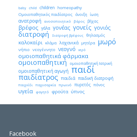
children
homeopathy
child
baby
Ομοιοπαθητικός παιδίατρος
άνοιξη
ίωση
ανατροφή
βήχας
ανοσοποιητικό
βάρος
γονείς
βρέφος
γονέας
γονιός
γάλα
διατροφή
θηλασμός
διατροφή βρέφους
μωρό
καλοκαίρι
λαχανικά
κλάμα
μητέρα
νεογνό
νήπιο
νεογέννητο
νερό
ομοιοπαθητικά φάρμακα
ομοιοπαθητική
ομοιοπαθητική Ιατρική
παιδί
ομοιοπαθητική αγωγή
παιδίατρος
παιδιά
παιδική διατροφή
πυρετός
πόνος
παιχνίδι
παχυσαρκία
πρωινό
υγεία
φρούτα
ύπνος
φαγητό
Facebook