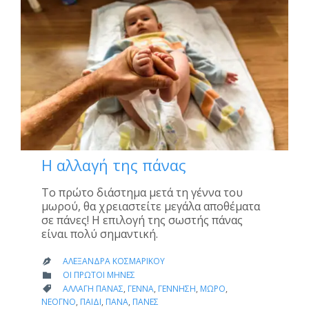
Η αλλαγή της πάνας
Το πρώτο διάστημα μετά τη γέννα του
μωρού, θα χρειαστείτε μεγάλα αποθέματα
σε πάνες! Η επιλογή της σωστής πάνας
είναι πολύ σημαντική.
ΑΛΕΞΆΝΔΡΑ ΚΟΣΜΑΡΊΚΟΥ

CATEGORY
ΟΙ ΠΡΏΤΟΙ ΜΉΝΕΣ

CATEGORY
ΑΛΛΑΓΉ ΠΆΝΑΣ
,
ΓΈΝΝΑ
,
ΓΈΝΝΗΣΗ
,
ΜΩΡΌ
,

ΝΕΟΓΝΌ
,
ΠΑΙΔΊ
,
ΠΆΝΑ
,
ΠΆΝΕΣ