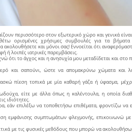
αίζουν περισσότερο στον εξωτερικό χώρο και γενικά είναι
αθέτω ορισμένες χρήσιμες συμβουλές για τα βήματα
α ακολουθήσετε και μόνοι σας! Εννοείται ότι αναφερόμαστ
φή ή λοιπές ιατρικές παρεμβάσεις.
νώ ότι το άγχος και η ανησυχία μου μεταδίδεται και στο π
ερό και σαπούνι, ώστε να απομακρύνω χώματα και λ
ξασκώ πίεση τοπικά με μία καθαρή γάζα ή ύφασμα, μέχρ
ιωδούχα, είτε με άλλα όπως η καλέντουλα, η οποία διαθ
ις ιδιότητες.
Άρα, εάν επιλέξω να τοποθετήσω επιθέματα, φροντίζω να ε
ωση εμφάνισης συμπτωμάτων φλεγμονής, επικοινωνώ με
τικά με τις φυσικές μεθόδους που μπορώ να ακολουθήσω,