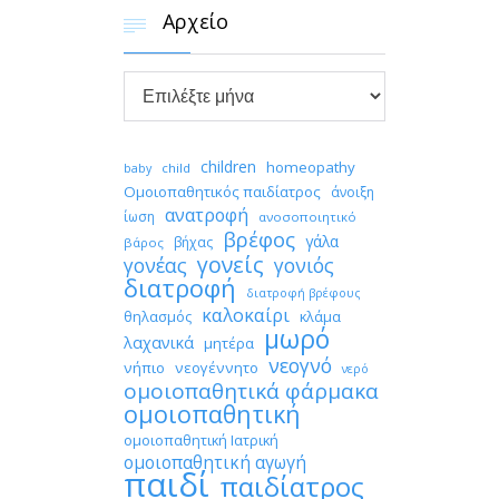
Αρχείο


Αρχείο
children
homeopathy
child
baby
Ομοιοπαθητικός παιδίατρος
άνοιξη
ανατροφή
ίωση
ανοσοποιητικό
βρέφος
γάλα
βήχας
βάρος
γονείς
γονέας
γονιός
διατροφή
διατροφή βρέφους
καλοκαίρι
θηλασμός
κλάμα
μωρό
λαχανικά
μητέρα
νεογνό
νήπιο
νεογέννητο
νερό
ομοιοπαθητικά φάρμακα
ομοιοπαθητική
ομοιοπαθητική Ιατρική
ομοιοπαθητική αγωγή
παιδί
παιδίατρος