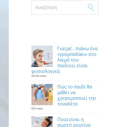
Search for:
Δημοφιλή
Γιατρέ… πιάνω ένα
«γρομπαλάκι» στο
λαιμό του
παιδιού, είναι
φυσιολογικό;
103.5k views
Πώς το παιδί θα
μάθει να
χρησιμοποιεί την
τουαλέτα
91k views
Ποια είναι η
σωστή ρουτίνα