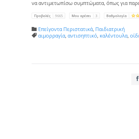
να αντιμετωπίσω συμπτώματα, όπως για παρά
Προβολές
9665
Μου αρέσει
3
Βαθμολογία
Category
Επείγοντα Περιστατικά
,
Παιδιατρική

Tags
αιμορραγία
,
αντισηπτικό
,
καλέντουλα
,
οίδ
