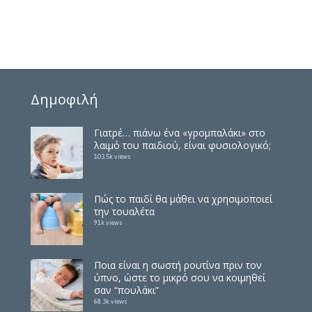
Δημοφιλή
Γιατρέ… πιάνω ένα «γρομπαλάκι» στο
λαιμό του παιδιού, είναι φυσιολογικό;
103.5k views
Πώς το παιδί θα μάθει να χρησιμοποιεί
την τουαλέτα
91k views
Ποια είναι η σωστή ρουτίνα πριν τον
ύπνο, ώστε το μικρό σου να κοιμηθεί
σαν “πουλάκι”
68.3k views