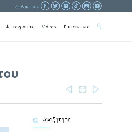





Ακολουθήστε:
Skip

Φωτογραφίες
Videos
Επικοινωνία
to
content
του



Αναζήτηση
