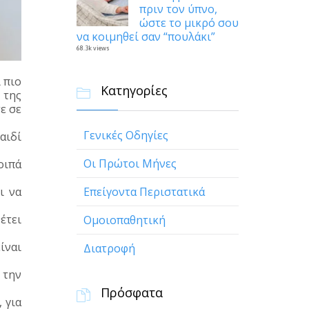
πριν τον ύπνο,
ώστε το μικρό σου
να κοιμηθεί σαν “πουλάκι”
68.3k views
 πιο
Κατηγορίες

 της
ε σε
Γενικές Οδηγίες
αιδί
Οι Πρώτοι Μήνες
οιπά
ι να
Επείγοντα Περιστατικά
έτει
Ομοιοπαθητική
ίναι
Διατροφή
 την
Πρόσφατα

 για