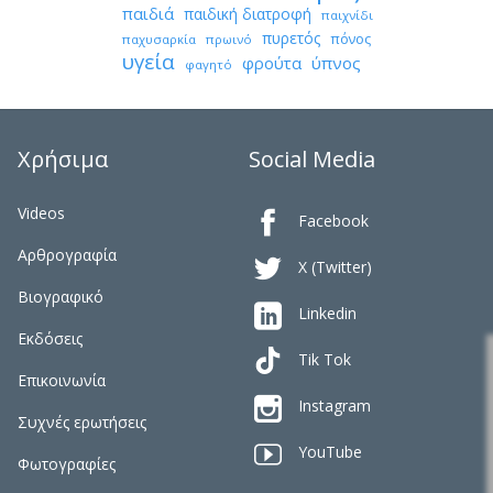
παιδιά
παιδική διατροφή
παιχνίδι
πυρετός
πόνος
παχυσαρκία
πρωινό
υγεία
φρούτα
ύπνος
φαγητό
Χρήσιμα
Social Media
Videos

Facebook
Αρθρογραφία

X (Twitter)
Βιογραφικό

Linkedin
Εκδόσεις
Tik Tok
Επικοινωνία

Instagram
Συχνές ερωτήσεις

YouTube
Φωτογραφίες