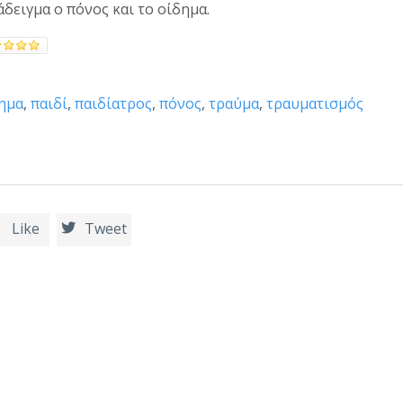
δειγμα ο πόνος και το οίδημα.
ημα
,
παιδί
,
παιδίατρος
,
πόνος
,
τραύμα
,
τραυματισμός
Like
Tweet

