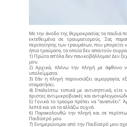
Με την άνοδο της θερμοκρασίας τα παιδιά π
εκτεθειμένα σε τραυματισμούς. Σας παρ
περιποίησης των τραυμάτων, που μπορείτε ν
ήπια τραύματα, τα οποία δεν απαιτούν συρρα
1)
Πρώτα απ’όλα δεν πανικοβάλλομαι! Δεν ξεχ
μου.
2)
Αρχικά, πλένω την πληγή με άφθονο ν
υπολείμματα.
3)
Εάν η πληγή παρουσιάζει αιμορραγία, ε
σταματήσει.
4)
Επαλείπτω τοπικά με αντισηπτικά, είτε 
άριστες αντιμικροβιακές και αντιφλεγμονώδε
5)
Γενικά το τραύμα πρέπει να “αναπνέει”. 
λεπτά και να τα αλλάζω συχνά.
6)
Παρακολουθώ την πληγή και σε περίπτ
Παιδίατρό μου.
7)
Ενημερώνομαι από την Παιδίατρό μου σχε