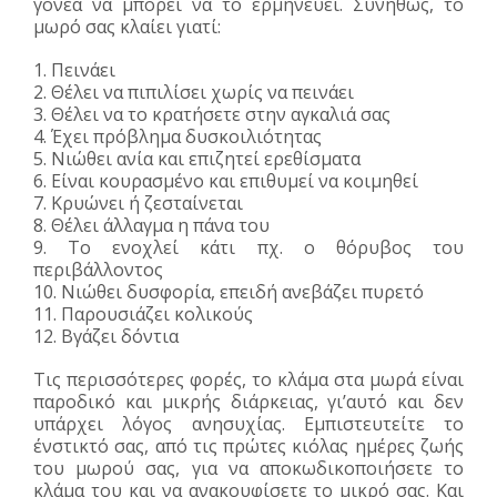
γονέα να μπορεί να το ερμηνεύει. Συνήθως, το
μωρό σας κλαίει γιατί:
1. Πεινάει
2. Θέλει να πιπιλίσει χωρίς να πεινάει
3. Θέλει να το κρατήσετε στην αγκαλιά σας
4. Έχει πρόβλημα δυσκοιλιότητας
5. Νιώθει ανία και επιζητεί ερεθίσματα
6. Είναι κουρασμένο και επιθυμεί να κοιμηθεί
7. Κρυώνει ή ζεσταίνεται
8. Θέλει άλλαγμα η πάνα του
9. Το ενοχλεί κάτι πχ. ο θόρυβος του
περιβάλλοντος
10. Νιώθει δυσφορία, επειδή ανεβάζει πυρετό
11. Παρουσιάζει κολικούς
12. Βγάζει δόντια
Τις περισσότερες φορές, το κλάμα στα μωρά είναι
παροδικό και μικρής διάρκειας, γι’αυτό και δεν
υπάρχει λόγος ανησυχίας. Εμπιστευτείτε το
ένστικτό σας, από τις πρώτες κιόλας ημέρες ζωής
του μωρού σας, για να αποκωδικοποιήσετε το
κλάμα του και να ανακουφίσετε το μικρό σας. Και