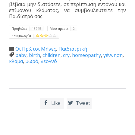
βέβαια μην διστάσετε, σε περίπτωση εντόνου και
επίμονου κλάματος, να συμβουλευτείτε την
Παιδίατρό σας.
Προβολές
13745
Μου αρέσει
2
Βαθμολογία
Category
Οι Πρώτοι Μήνες
,
Παιδιατρική

Tags
baby
,
birth
,
children
,
cry
,
homeopathy
,
γέννηση
,

κλάμα
,
μωρό
,
νεογνό
Like
Tweet

