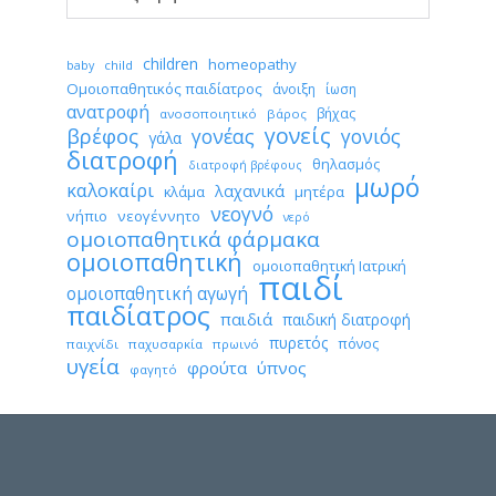
Αρχείο
children
homeopathy
child
baby
Ομοιοπαθητικός παιδίατρος
άνοιξη
ίωση
ανατροφή
βήχας
ανοσοποιητικό
βάρος
γονείς
βρέφος
γονέας
γονιός
γάλα
διατροφή
θηλασμός
διατροφή βρέφους
μωρό
καλοκαίρι
λαχανικά
κλάμα
μητέρα
νεογνό
νήπιο
νεογέννητο
νερό
ομοιοπαθητικά φάρμακα
ομοιοπαθητική
ομοιοπαθητική Ιατρική
παιδί
ομοιοπαθητική αγωγή
παιδίατρος
παιδιά
παιδική διατροφή
πυρετός
πόνος
παιχνίδι
παχυσαρκία
πρωινό
υγεία
φρούτα
ύπνος
φαγητό