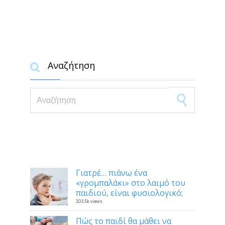
Αναζήτηση

Search for:
Δημοφιλή
Γιατρέ… πιάνω ένα
«γρομπαλάκι» στο λαιμό του
παιδιού, είναι φυσιολογικό;
103.5k views
Πώς το παιδί θα μάθει να