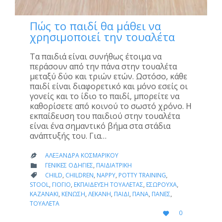
Πώς το παιδί θα μάθει να
χρησιμοποιεί την τουαλέτα
Τα παιδιά είναι συνήθως έτοιμα να
περάσουν από την πάνα στην τουαλέτα
μεταξύ δύο και τριών ετών. Ωστόσο, κάθε
παιδί είναι διαφορετικό και μόνο εσείς οι
γονείς και το ίδιο το παιδί, μπορείτε να
καθορίσετε από κοινού το σωστό χρόνο. Η
εκπαίδευση του παιδιού στην τουαλέτα
είναι ένα σημαντικό βήμα στα στάδια
ανάπτυξής του. Για…
ΑΛΕΞΆΝΔΡΑ ΚΟΣΜΑΡΊΚΟΥ

CATEGORY
ΓΕΝΙΚΈΣ ΟΔΗΓΊΕΣ
,
ΠΑΙΔΙΑΤΡΙΚΉ

CATEGORY
CHILD
,
CHILDREN
,
NAPPY
,
POTTY TRAINING
,

STOOL
,
ΓΙΟΓΙΌ
,
ΕΚΠΑΊΔΕΥΣΗ ΤΟΥΑΛΈΤΑΣ
,
ΕΣΏΡΟΥΧΑ
,
ΚΑΖΑΝΆΚΙ
,
ΚΈΝΩΣΗ
,
ΛΕΚΆΝΗ
,
ΠΑΙΔΊ
,
ΠΆΝΑ
,
ΠΆΝΕΣ
,
ΤΟΥΑΛΈΤΑ
LOVE
0

IT