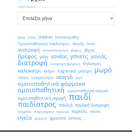

Αρχείο
children
homeopathy
child
baby
Ομοιοπαθητικός παιδίατρος
άνοιξη
ίωση
ανατροφή
βήχας
ανοσοποιητικό
βάρος
γονείς
βρέφος
γονέας
γονιός
γάλα
διατροφή
θηλασμός
διατροφή βρέφους
μωρό
καλοκαίρι
λαχανικά
κλάμα
μητέρα
νεογνό
νήπιο
νεογέννητο
νερό
ομοιοπαθητικά φάρμακα
ομοιοπαθητική
ομοιοπαθητική Ιατρική
παιδί
ομοιοπαθητική αγωγή
παιδίατρος
παιδιά
παιδική διατροφή
πυρετός
πόνος
παιχνίδι
παχυσαρκία
πρωινό
υγεία
φρούτα
ύπνος
φαγητό